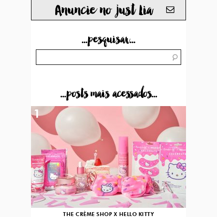
Anuncie no just Lia
...pesquisar...
...posts mais acessados...
1
THE CRÈME SHOP X HELLO KITTY