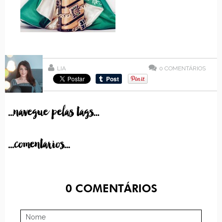
LIA
0
COMENTÁRIOS
...navegue pelas tags...
...comentarios...
0
COMENTÁRIOS