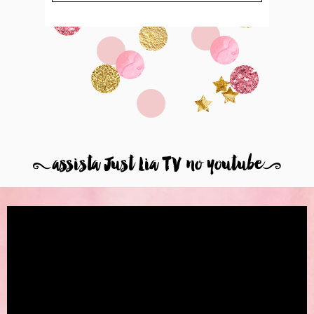
8
assista Just Lia TV no youtube
9