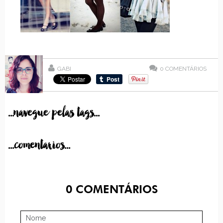
GABI
0
COMENTÁRIOS
...navegue pelas tags...
...comentarios...
0
COMENTÁRIOS