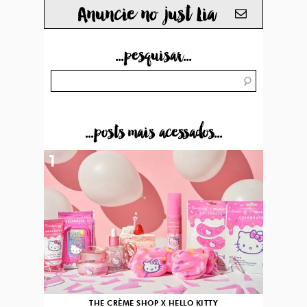
Anuncie no just Lia
...pesquisar...
...posts mais acessados...
1
THE CRÈME SHOP X HELLO KITTY