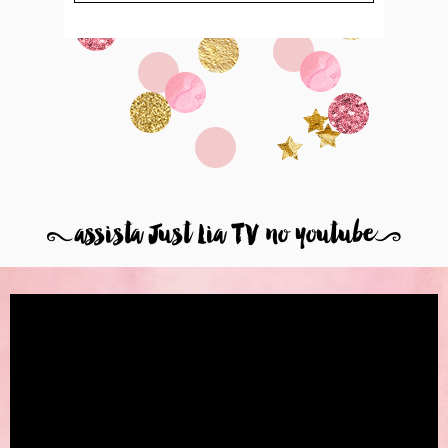
8
assista Just Lia TV no youtube
9