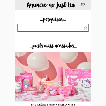
Anuncie no just Lia
...pesquisar...
...posts mais acessados...
1
THE CRÈME SHOP X HELLO KITTY