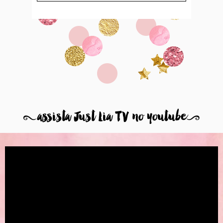
8
assista Just Lia TV no youtube
9