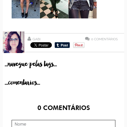
GABI
0
COMENTÁRIOS
...navegue pelas tags...
...comentarios...
0
COMENTÁRIOS