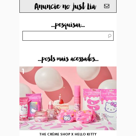
Anuncie no just Lia
...pesquisar...
...posts mais acessados...
1
THE CRÈME SHOP X HELLO KITTY