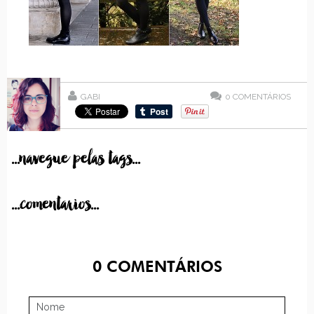
GABI
0
COMENTÁRIOS
...navegue pelas tags...
...comentarios...
0
COMENTÁRIOS