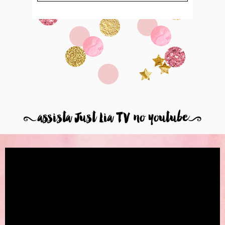
8
assista Just Lia TV no youtube
9