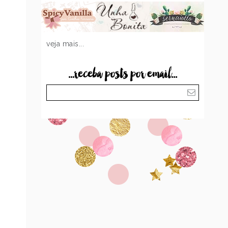
veja mais...
...receba posts por email...