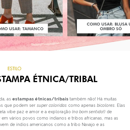
COMO USAR: BLUSA
OMO USAR: TAMANCO
OMBRO SÓ
ESTILO
TAMPA ÉTNICA/TRIBAL
da, as
estampas étnicas/tribais
também não! Há muitas
ns que podem ser
super coloridas
como apenas
bicolores
. Elas
uela vibe paz e amor e a exploração
(no bom sentido!)
de
PRÓXIMO POST
 em vários povos como indianos e tribos africanas, mas as
FASHION RIO: A PALET
vem de índios americanos como a tribo Navajo e as
CORES DO VERÃO