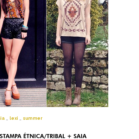
sia
_
lexi
_
summer
STAMPA ÉTNICA/TRIBAL + SAIA