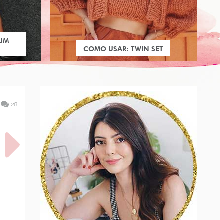
 UM
COMO USAR: TWIN SET
28
A DE