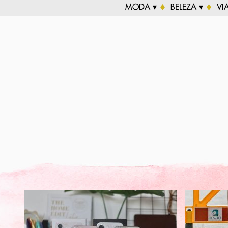
MODA ▾
BELEZA ▾
VI