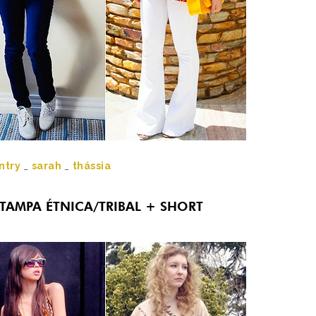
ntry
_
sarah
_
thássia
STAMPA ÉTNICA/TRIBAL + SHORT