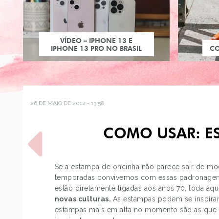
VÍDEO – IPHONE 13 E
IPHONE 13 PRO NO BRASIL
C
26 DE MAIO DE 2012 - 13:58
COMO USAR: ES
Se a estampa de oncinha não parece sair de mo
temporadas convivemos com essas padronage
estão diretamente ligadas aos anos 70, toda aq
POST ANTERIOR
novas culturas.
As estampas podem se inspirar
LOOK DO DIA: CALÇA
estampas mais em alta no momento são as que 
ÉTNICA