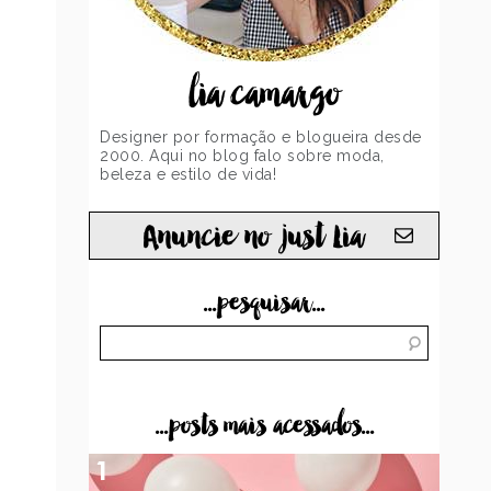
lia camargo
Designer por formação e blogueira desde
2000. Aqui no blog falo sobre moda,
beleza e estilo de vida!
Anuncie no just Lia
...pesquisar...
...posts mais acessados...
1