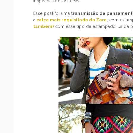
inspiradas nos astecas.
Esse post foi uma
transmissão de pensament
a
calça mais requisitada da Zara
, com estam
também)
com esse tipo de estampado. Já dá pra