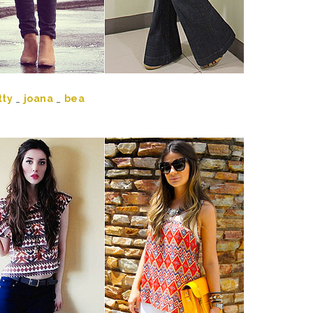
tty
_
joana
_
bea