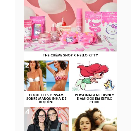
THE CRÈME SHOP X HELLO KITTY
2
3
O QUE ELES PENSAM
PERSONAGENS DISNEY
SOBRE MARQUINHA DE
E AMIGOS EM ESTILO
BIQUÍNI
CHIBI
4
5