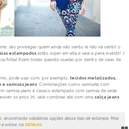
te, vão privilegiar quem ainda não sentiu (e não irá sentir) o
saias estampados
estão super em alta e vale a pena investir! ;)
ca/tribal ficam lindas quando usadas por dentro de saias de
erno, pode usar com, por exemplo,
tecidos metalizados,
o e camisas jeans
. Combinações como camiseta com
com camisa jeans e casaco estampado com camisa de seda
 reviver os anos 70, vale combinar até com uma
calça jeans
a
, encontrarão váááárias opções desse tipo de estampa. Mas
o
e online, na
OQVestir
.