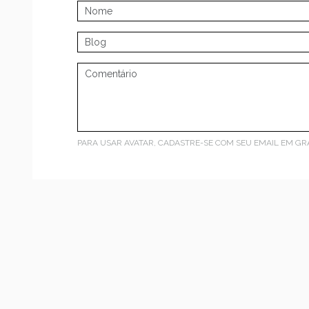
PARA USAR AVATAR, CADASTRE-SE COM SEU EMAIL EM
GR