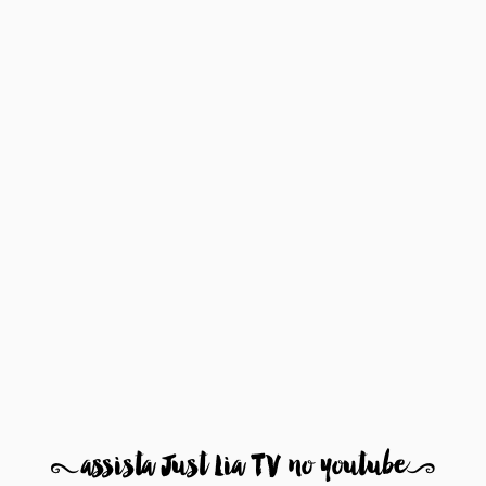
8
assista Just Lia TV no youtube
9