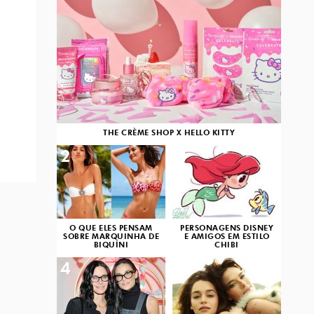
THE CRÈME SHOP X HELLO KITTY
2
3
O QUE ELES PENSAM
PERSONAGENS DISNEY
SOBRE MARQUINHA DE
E AMIGOS EM ESTILO
BIQUÍNI
CHIBI
4
5