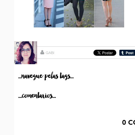
GABI
...navegue pelas tags...
...comentarios...
0
C