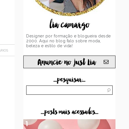
lia camargo
Designer por formação e blogueira desde
2000. Aqui no blog falo sobre moda,
beleza e estilo de vida!
RIOS
Anuncie no just Lia
...pesquisar...
...posts mais acessados...
1