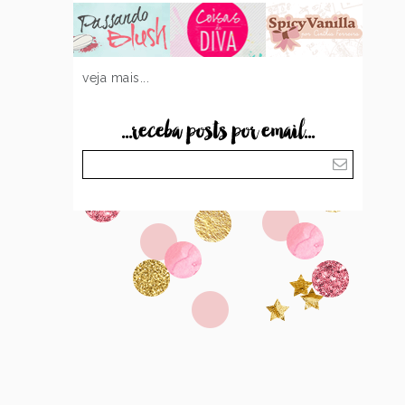
veja mais...
...receba posts por email...