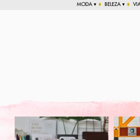
MODA ▾
BELEZA ▾
VI