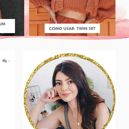
 UM
COMO USAR: TWIN SET
0