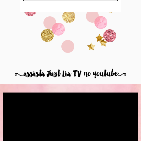
8
assista Just Lia TV no youtube
9