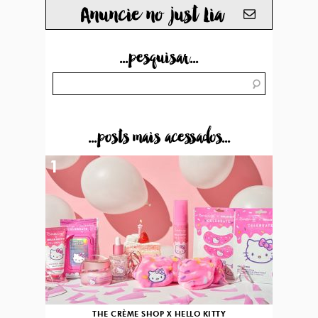
Anuncie no just Lia
...pesquisar...
...posts mais acessados...
1
THE CRÈME SHOP X HELLO KITTY