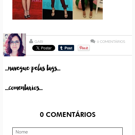
GABI
0
COMENTÁRIOS
...navegue pelas tags...
...comentarios...
0
COMENTÁRIOS