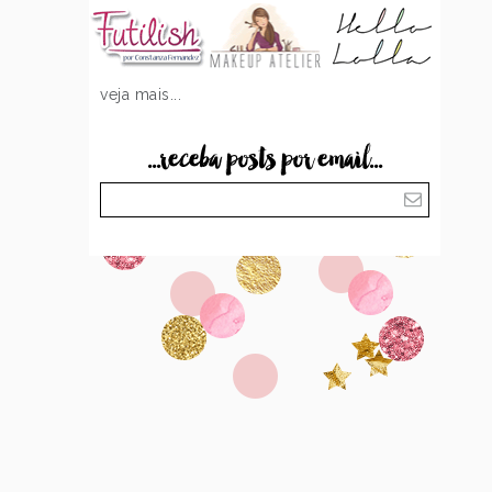
veja mais...
...receba posts por email...