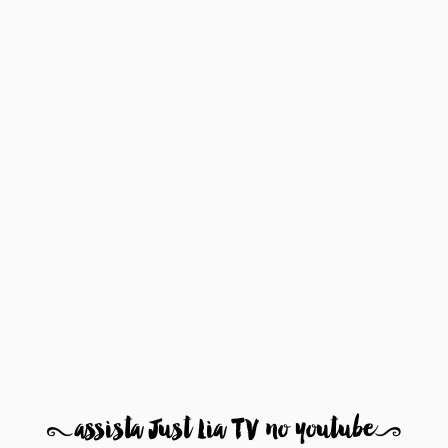
8
assista Just Lia TV no youtube
9