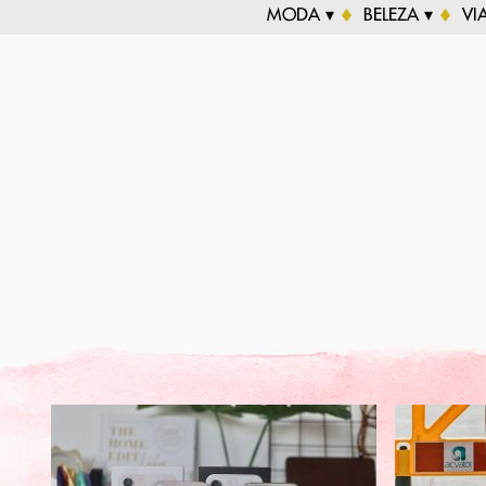
MODA ▾
BELEZA ▾
VI