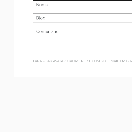
PARA USAR AVATAR, CADASTRE-SE COM SEU EMAIL EM
GR