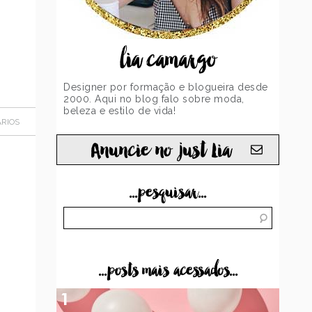
lia camargo
Designer por formação e blogueira desde
2000. Aqui no blog falo sobre moda,
beleza e estilo de vida!
RIOS
Anuncie no just Lia
...pesquisar...
...posts mais acessados...
1