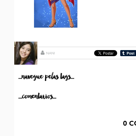
NANI
...navegue pelas tags...
...comentarios...
0
C