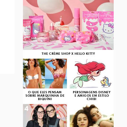
THE CRÈME SHOP X HELLO KITTY
2
3
O QUE ELES PENSAM
PERSONAGENS DISNEY
SOBRE MARQUINHA DE
E AMIGOS EM ESTILO
BIQUÍNI
CHIBI
4
5