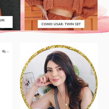
 UM
COMO USAR: TWIN SET
0