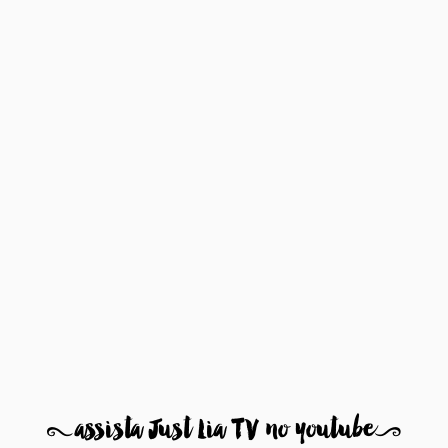
8
assista Just Lia TV no youtube
9