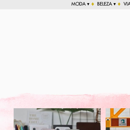
MODA ▾
BELEZA ▾
VI