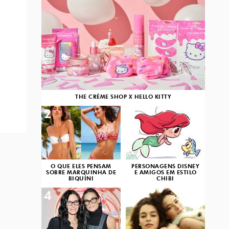
THE CRÈME SHOP X HELLO KITTY
2
3
O QUE ELES PENSAM
PERSONAGENS DISNEY
SOBRE MARQUINHA DE
E AMIGOS EM ESTILO
BIQUÍNI
CHIBI
4
5