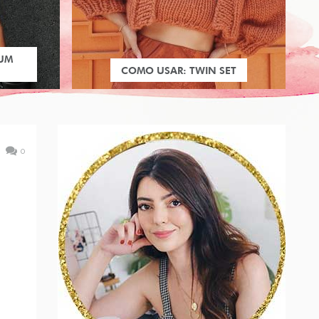
 UM
COMO USAR: TWIN SET
0