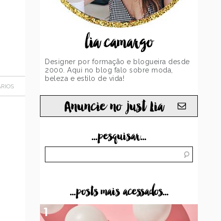
lia camargo
Designer por formação e blogueira desde
2000. Aqui no blog falo sobre moda,
beleza e estilo de vida!
RIOS
Anuncie no just Lia
...pesquisar...
...posts mais acessados...
1