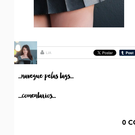
LIA
...navegue pelas tags...
...comentarios...
0
C