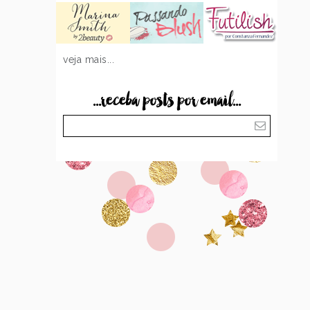
veja mais...
...receba posts por email...