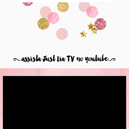
8
assista Just Lia TV no youtube
9