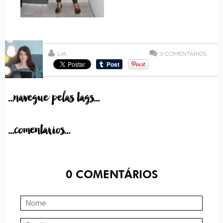
LIA
0
COMENTÁRIOS
...navegue pelas tags...
...comentarios...
0
COMENTÁRIOS