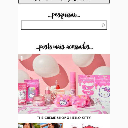
...pesquisar...
...posts mais acessados...
1
THE CRÈME SHOP X HELLO KITTY