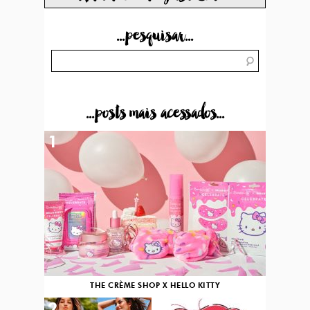
...pesquisar...
...posts mais acessados...
1
THE CRÈME SHOP X HELLO KITTY