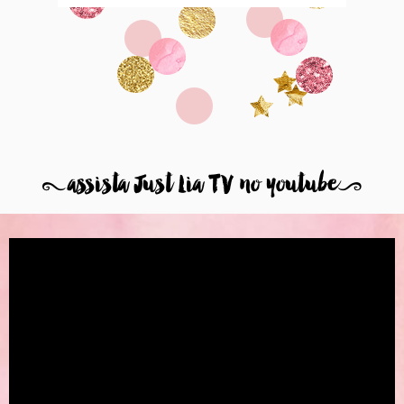
8
assista Just Lia TV no youtube
9