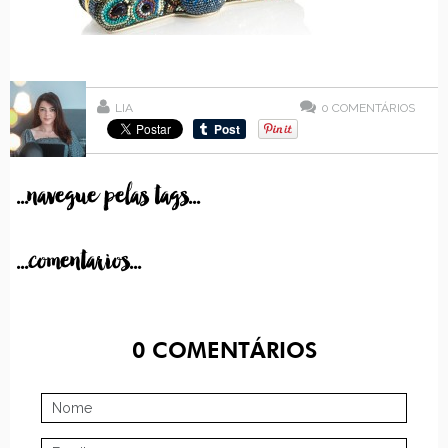
LIA
0
COMENTÁRIOS
...navegue pelas tags...
...comentarios...
0
COMENTÁRIOS