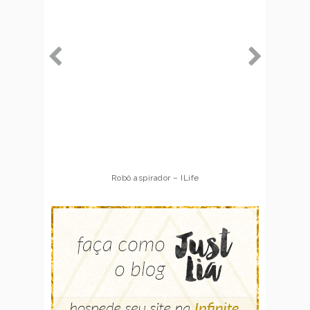
Robô aspirador – ILife