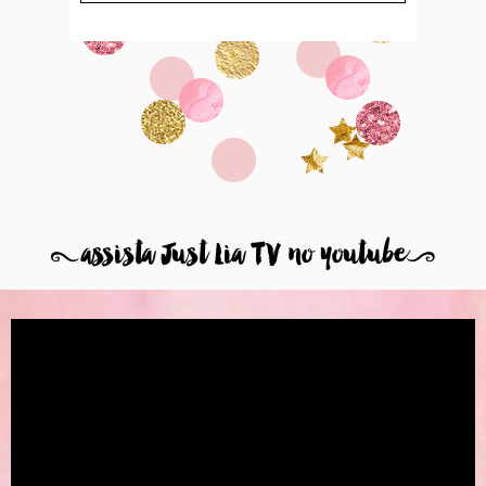
8
assista Just Lia TV no youtube
9