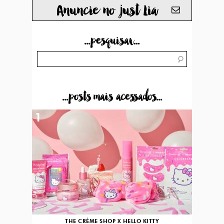
Anuncie no just Lia
...pesquisar...
...posts mais acessados...
1
THE CRÈME SHOP X HELLO KITTY