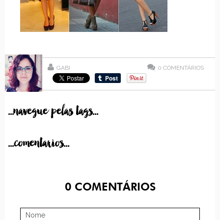
GABI
0
COMENTÁRIOS
...navegue pelas tags...
...comentarios...
0
COMENTÁRIOS