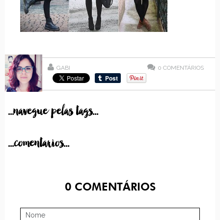
GABI
0
COMENTÁRIOS
...navegue pelas tags...
...comentarios...
0
COMENTÁRIOS