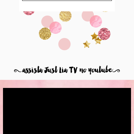
8
assista Just Lia TV no youtube
9