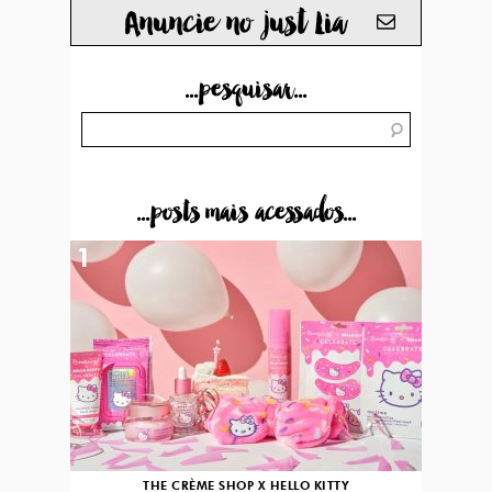
Anuncie no just Lia
...pesquisar...
...posts mais acessados...
1
THE CRÈME SHOP X HELLO KITTY