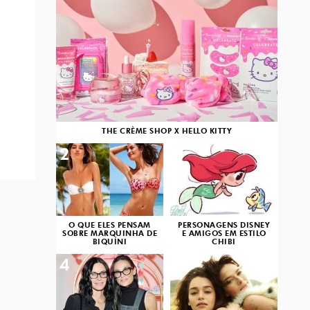
THE CRÈME SHOP X HELLO KITTY
2
3
O QUE ELES PENSAM
PERSONAGENS DISNEY
SOBRE MARQUINHA DE
E AMIGOS EM ESTILO
BIQUÍNI
CHIBI
4
5