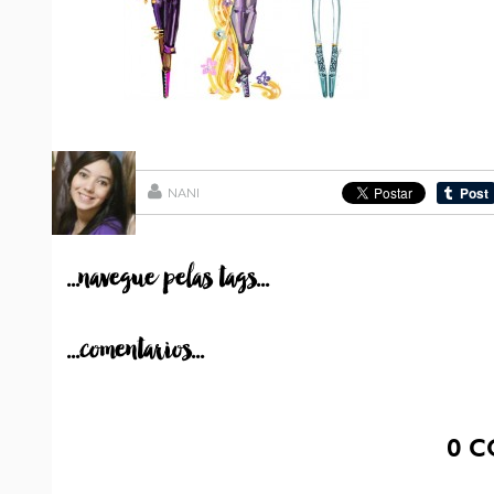
NANI
...navegue pelas tags...
...comentarios...
0
C