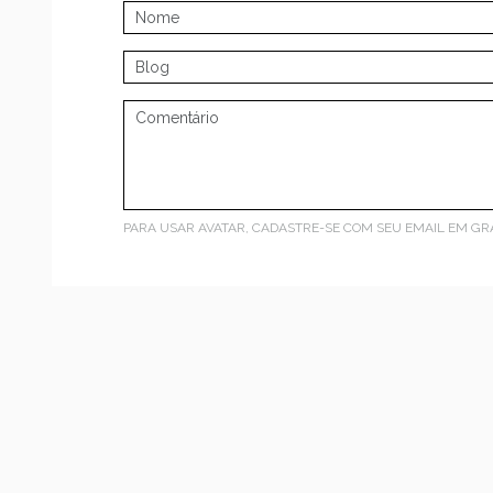
PARA USAR AVATAR, CADASTRE-SE COM SEU EMAIL EM
GR