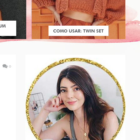
 UM
COMO USAR: TWIN SET
0