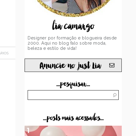
lia camargo
Designer por formação e blogueira desde
2000. Aqui no blog falo sobre moda,
beleza e estilo de vida!
RIOS
Anuncie no just Lia
...pesquisar...
...posts mais acessados...
1