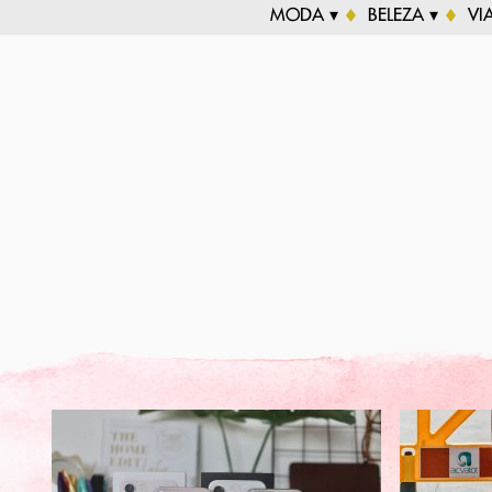
MODA ▾
BELEZA ▾
VI