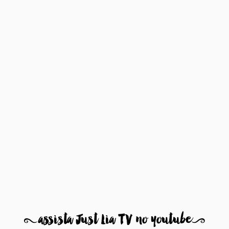
8
assista Just Lia TV no youtube
9