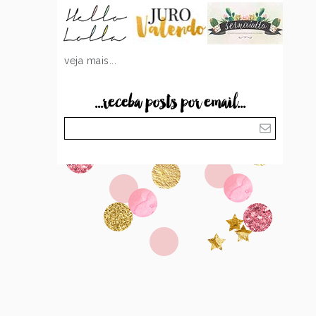
veja mais...
...receba posts por email...