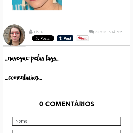
LÍVIA
0
COMENTÁRIOS
...navegue pelas tags...
...comentarios...
0
COMENTÁRIOS