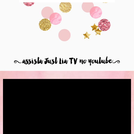
8
assista Just Lia TV no youtube
9