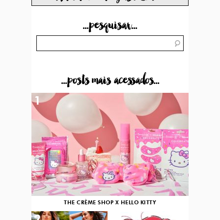
...pesquisar...
...posts mais acessados...
1
THE CRÈME SHOP X HELLO KITTY