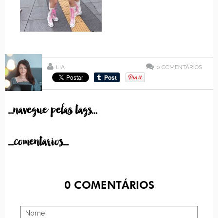
LIA
0
COMENTÁRIOS
...navegue pelas tags...
...comentarios...
0
COMENTÁRIOS