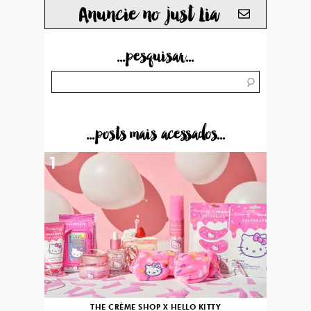
Anuncie no just Lia
...pesquisar...
...posts mais acessados...
1
THE CRÈME SHOP X HELLO KITTY