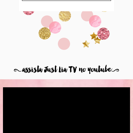
8
assista Just Lia TV no youtube
9