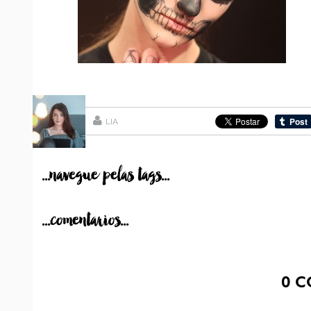
LIA
...navegue pelas tags...
...comentarios...
0
C