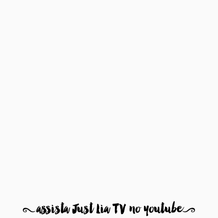
8
assista Just Lia TV no youtube
9