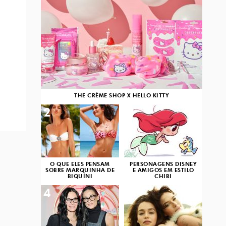
THE CRÈME SHOP X HELLO KITTY
2
3
O QUE ELES PENSAM
PERSONAGENS DISNEY
SOBRE MARQUINHA DE
E AMIGOS EM ESTILO
BIQUÍNI
CHIBI
4
5