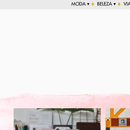
MODA ▾
BELEZA ▾
VI