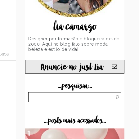
lia camargo
Designer por formação e blogueira desde
2000. Aqui no blog falo sobre moda,
beleza e estilo de vida!
RIOS
Anuncie no just Lia
...pesquisar...
...posts mais acessados...
1