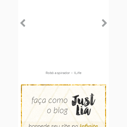
Robô aspirador – ILife