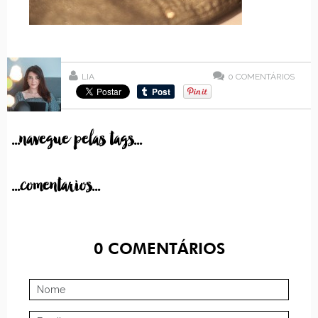
LIA
0
COMENTÁRIOS
...navegue pelas tags...
...comentarios...
0
COMENTÁRIOS