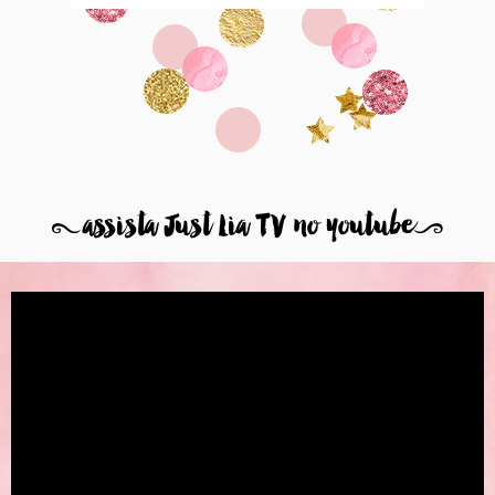
8
assista Just Lia TV no youtube
9