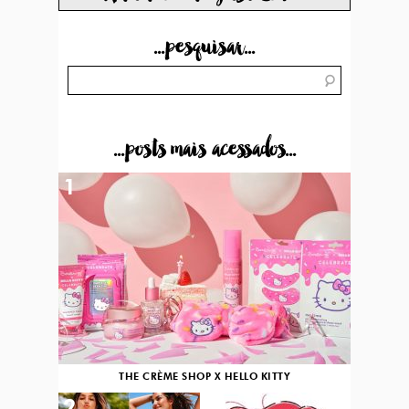
...pesquisar...
...posts mais acessados...
1
THE CRÈME SHOP X HELLO KITTY