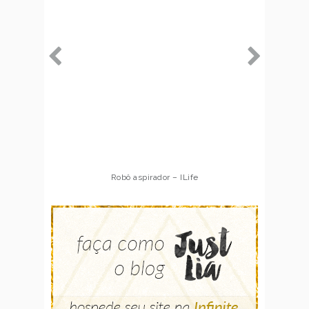
Robô aspirador – ILife