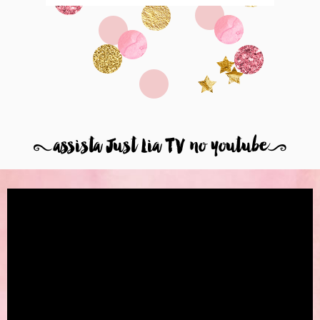
8
assista Just Lia TV no youtube
9