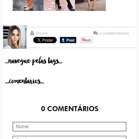
SYLVIA
0
COMENTÁRIOS
...navegue pelas tags...
...comentarios...
0
COMENTÁRIOS