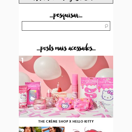
...pesquisar...
...posts mais acessados...
1
THE CRÈME SHOP X HELLO KITTY