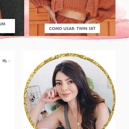
 UM
COMO USAR: TWIN SET
0