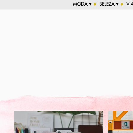
MODA ▾
BELEZA ▾
VI