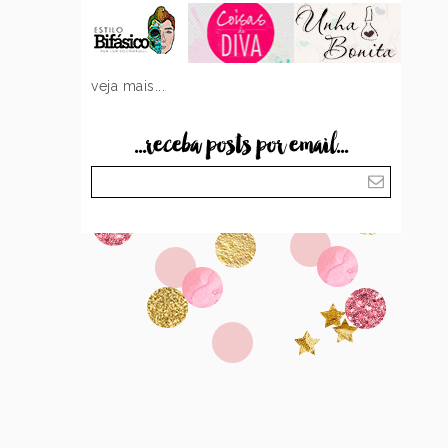
veja mais...
...receba posts por email...