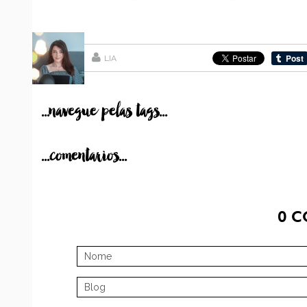
LIA
...navegue pelas tags...
...comentarios...
0
C