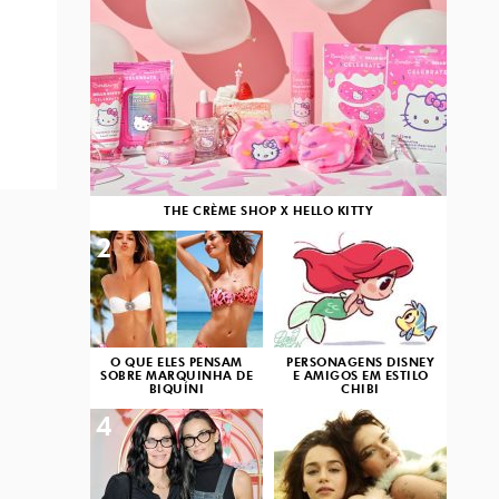
THE CRÈME SHOP X HELLO KITTY
2
3
O QUE ELES PENSAM
PERSONAGENS DISNEY
SOBRE MARQUINHA DE
E AMIGOS EM ESTILO
BIQUÍNI
CHIBI
4
5