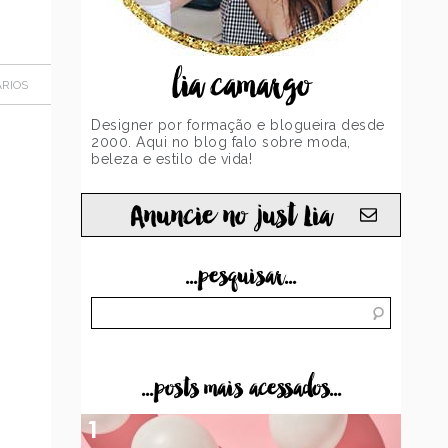
lia camargo
RIOS
Designer por formação e blogueira desde
2000. Aqui no blog falo sobre moda,
beleza e estilo de vida!
Anuncie no just Lia
...pesquisar...
...posts mais acessados...
1