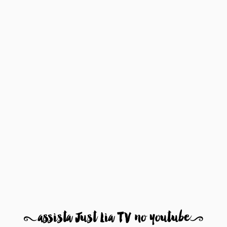
8
assista Just Lia TV no youtube
9