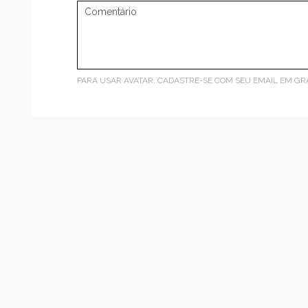
PARA USAR AVATAR, CADASTRE-SE COM SEU EMAIL EM
GR