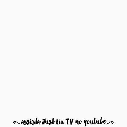
8
assista Just Lia TV no youtube
9