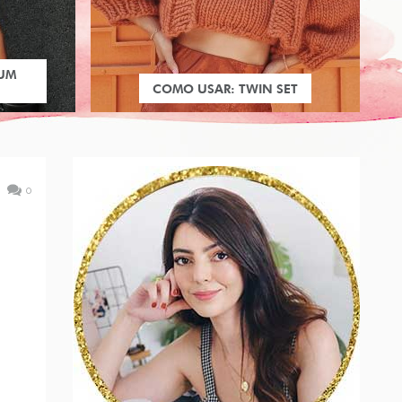
 UM
COMO USAR: TWIN SET
0