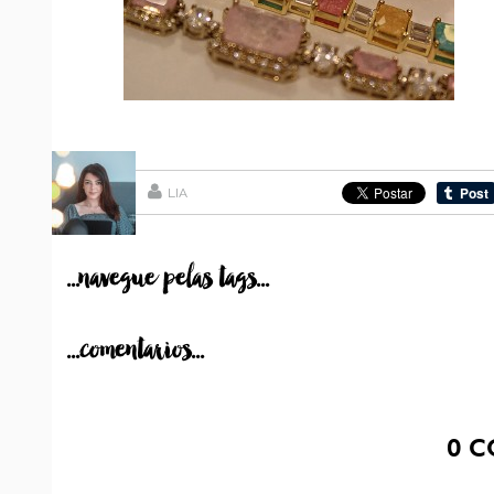
LIA
...navegue pelas tags...
...comentarios...
0
C