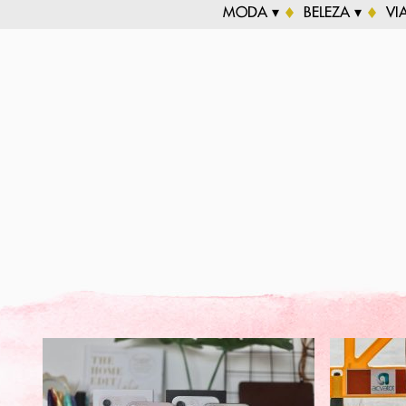
MODA ▾
BELEZA ▾
VI