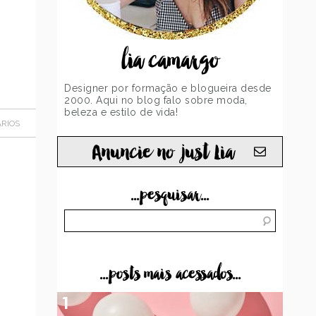
lia camargo
Designer por formação e blogueira desde
2000. Aqui no blog falo sobre moda,
beleza e estilo de vida!
RIOS
Anuncie no just Lia
...pesquisar...
...posts mais acessados...
1