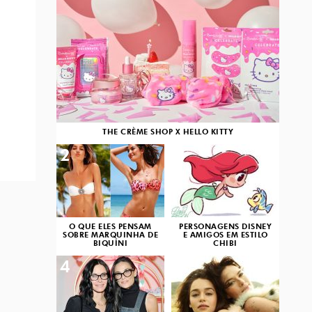
THE CRÈME SHOP X HELLO KITTY
2
3
O QUE ELES PENSAM
PERSONAGENS DISNEY
SOBRE MARQUINHA DE
E AMIGOS EM ESTILO
BIQUÍNI
CHIBI
4
5