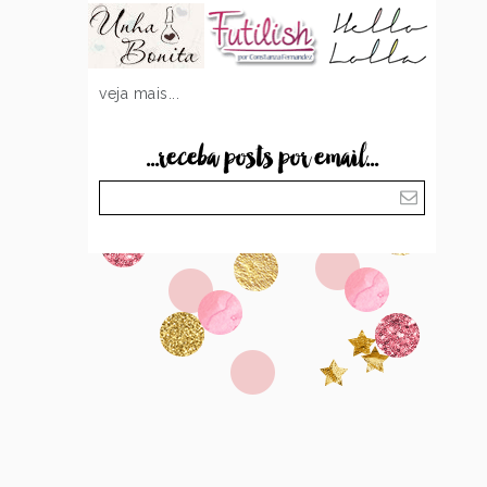
veja mais...
...receba posts por email...