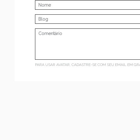
PARA USAR AVATAR, CADASTRE-SE COM SEU EMAIL EM
GR