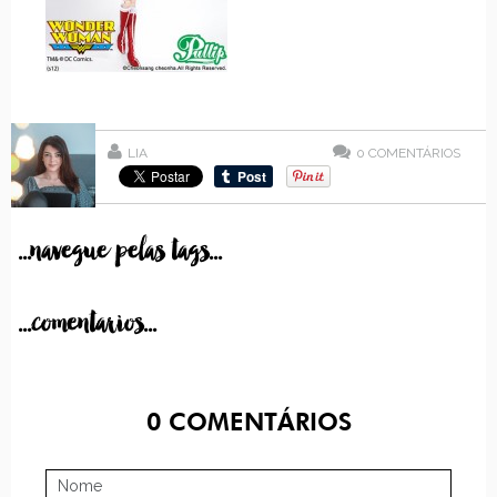
LIA
0
COMENTÁRIOS
...navegue pelas tags...
...comentarios...
0
COMENTÁRIOS