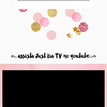
8
assista Just Lia TV no youtube
9