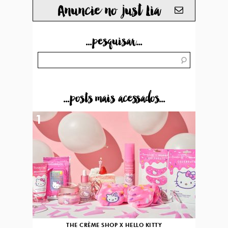
Anuncie no just Lia
...pesquisar...
...posts mais acessados...
1
THE CRÈME SHOP X HELLO KITTY