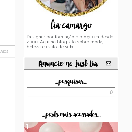
lia camargo
Designer por formação e blogueira desde
2000. Aqui no blog falo sobre moda,
beleza e estilo de vida!
RIOS
Anuncie no just Lia
...pesquisar...
...posts mais acessados...
1