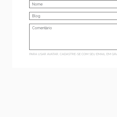
PARA USAR AVATAR, CADASTRE-SE COM SEU EMAIL EM
GR