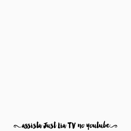
8
assista Just Lia TV no youtube
9