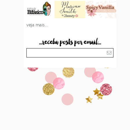
veja mais...
...receba posts por email...