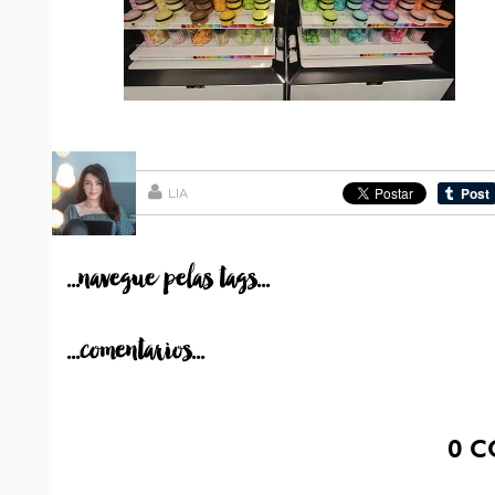
LIA
...navegue pelas tags...
...comentarios...
0
C