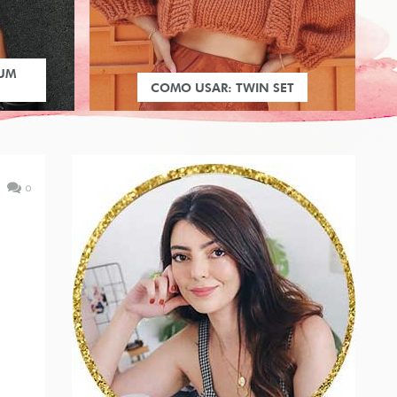
 UM
COMO USAR: TWIN SET
0