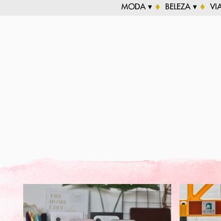
MODA ▾
BELEZA ▾
VI