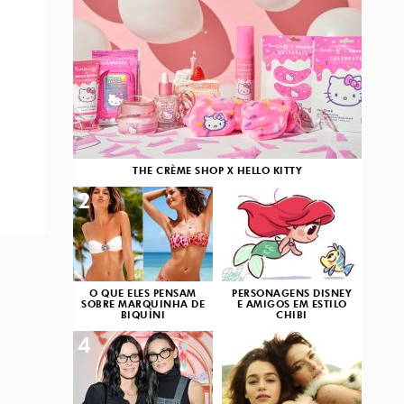
THE CRÈME SHOP X HELLO KITTY
2
3
O QUE ELES PENSAM
PERSONAGENS DISNEY
SOBRE MARQUINHA DE
E AMIGOS EM ESTILO
BIQUÍNI
CHIBI
4
5