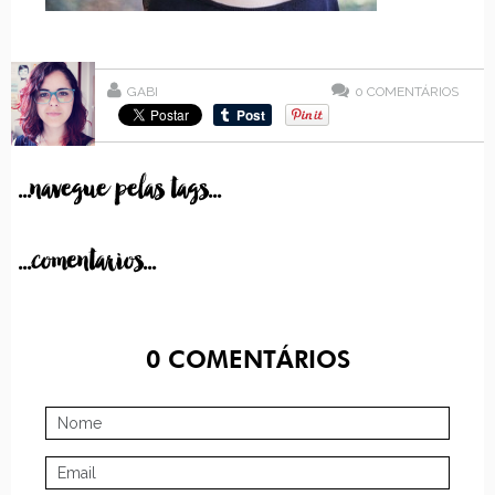
GABI
0
COMENTÁRIOS
...navegue pelas tags...
...comentarios...
0
COMENTÁRIOS