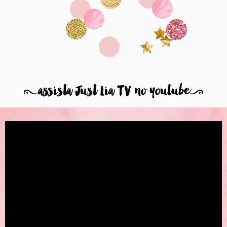
8
assista Just Lia TV no youtube
9