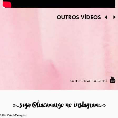
OUTROS VÍDEOS
se inscreva no canal
8
siga @liacamargo no instagram
9
190 - OAuthException