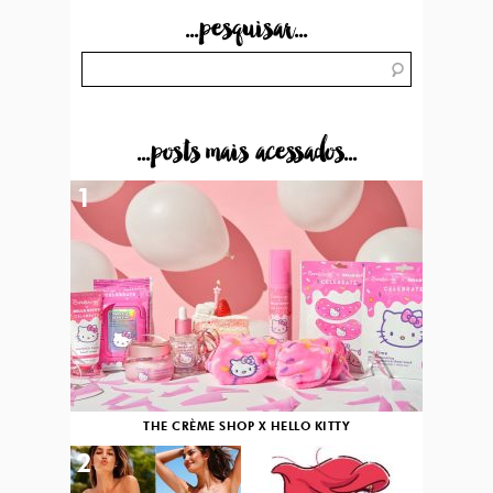
...pesquisar...
...posts mais acessados...
1
THE CRÈME SHOP X HELLO KITTY
2
3