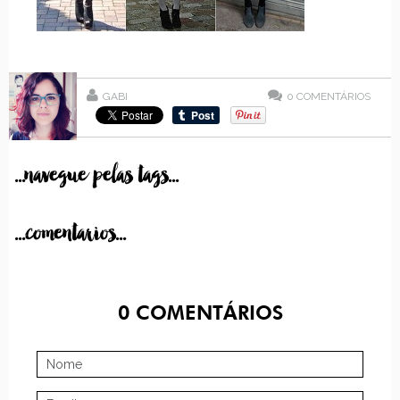
GABI
0
COMENTÁRIOS
...navegue pelas tags...
...comentarios...
0
COMENTÁRIOS