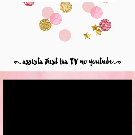
8
assista Just Lia TV no youtube
9