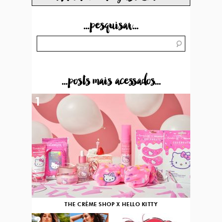
...pesquisar...
...posts mais acessados...
1
THE CRÈME SHOP X HELLO KITTY