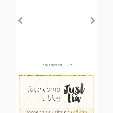
Robô aspirador – ILife