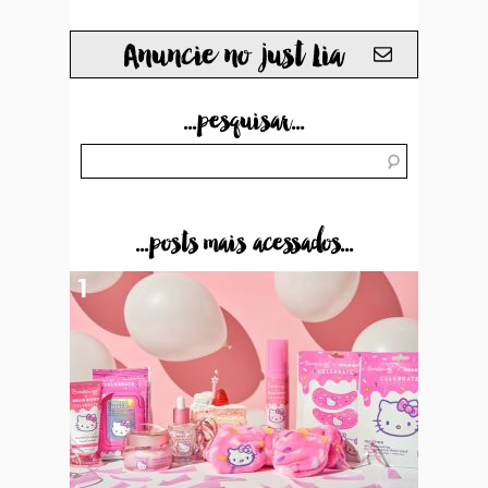
Anuncie no just Lia
...pesquisar...
...posts mais acessados...
1