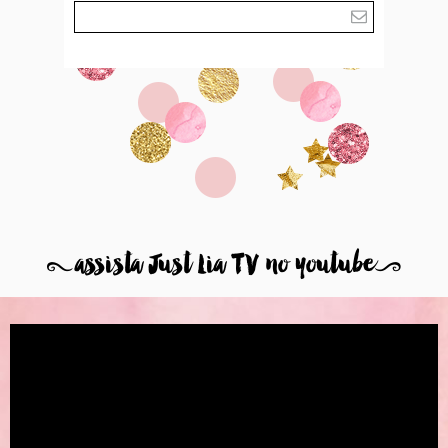
8
assista Just Lia TV no youtube
9