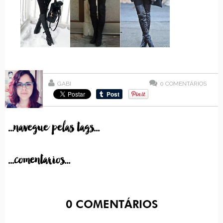
GABI
0
COMENTÁRIOS
...navegue pelas tags...
...comentarios...
0
COMENTÁRIOS