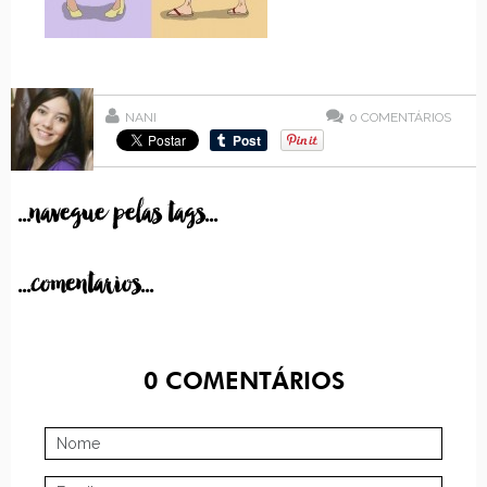
NANI
0
COMENTÁRIOS
...navegue pelas tags...
...comentarios...
0
COMENTÁRIOS