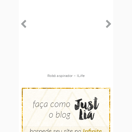
Robô aspirador – ILife