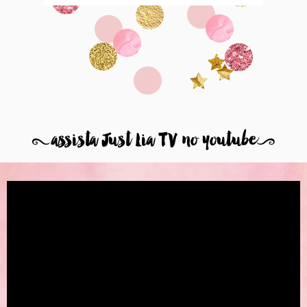
8
assista Just Lia TV no youtube
9