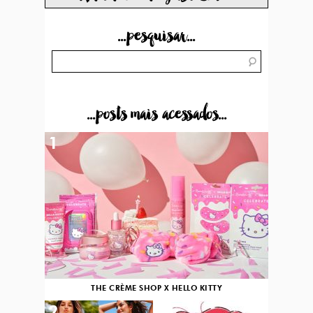
...pesquisar...
...posts mais acessados...
1
THE CRÈME SHOP X HELLO KITTY