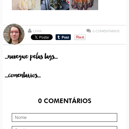
LÍVIA
0
COMENTÁRIOS
...navegue pelas tags...
...comentarios...
0
COMENTÁRIOS