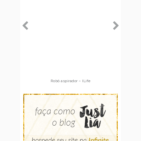
Robô aspirador – ILife