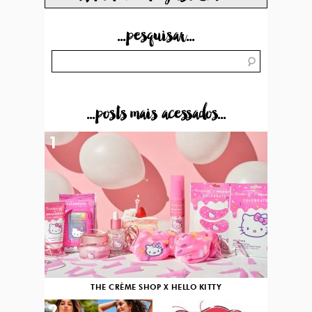
...pesquisar...
...posts mais acessados...
1
THE CRÈME SHOP X HELLO KITTY