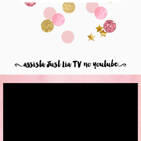
8
assista Just Lia TV no youtube
9