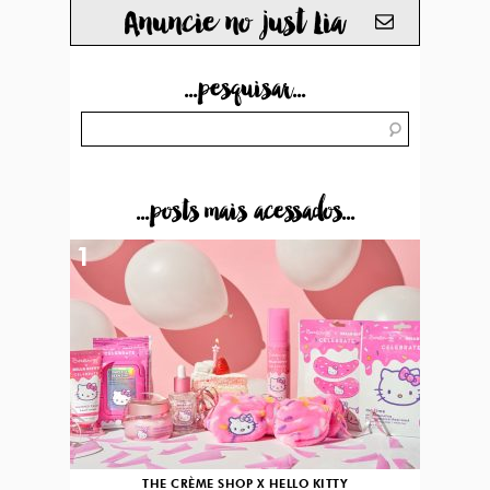
Anuncie no just Lia
...pesquisar...
...posts mais acessados...
1
THE CRÈME SHOP X HELLO KITTY