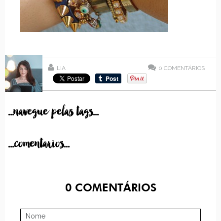
LIA
0
COMENTÁRIOS
...navegue pelas tags...
...comentarios...
0
COMENTÁRIOS