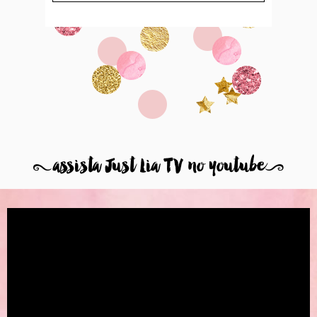
8
assista Just Lia TV no youtube
9