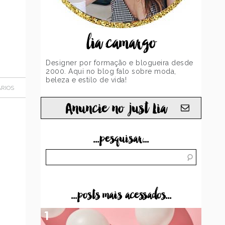
lia camargo
Designer por formação e blogueira desde
2000. Aqui no blog falo sobre moda,
beleza e estilo de vida!
RIOS
Anuncie no just Lia
...pesquisar...
...posts mais acessados...
1