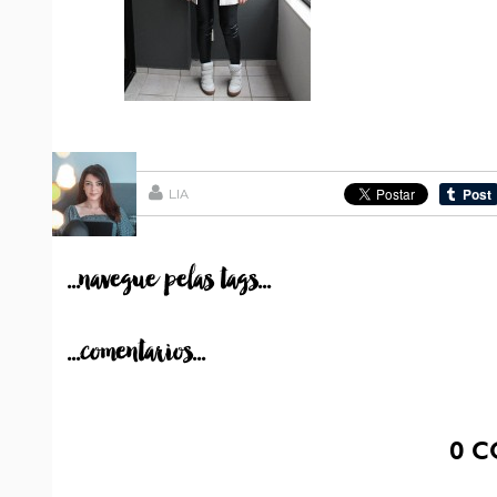
LIA
...navegue pelas tags...
...comentarios...
0
C