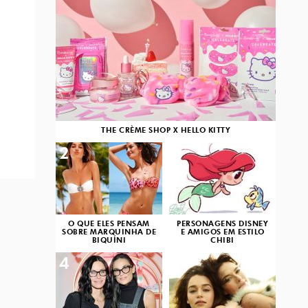
THE CRÈME SHOP X HELLO KITTY
2
3
O QUE ELES PENSAM
PERSONAGENS DISNEY
SOBRE MARQUINHA DE
E AMIGOS EM ESTILO
BIQUÍNI
CHIBI
4
5