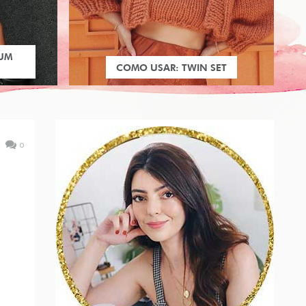
 UM
COMO USAR: TWIN SET
0