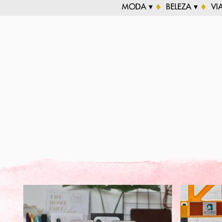
MODA ▾
BELEZA ▾
VI