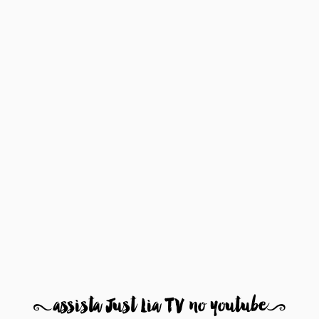
8
assista Just Lia TV no youtube
9