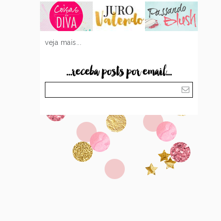
veja mais...
...receba posts por email...