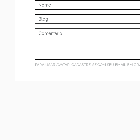
PARA USAR AVATAR, CADASTRE-SE COM SEU EMAIL EM
GR