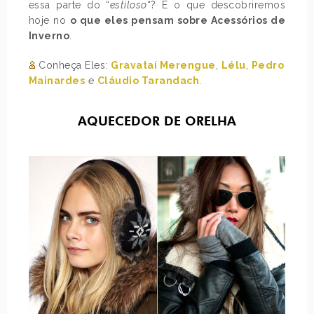
essa parte do “
estiloso
“? É o que descobriremos
hoje no
o que eles pensam sobre Acessórios de
Inverno
.
Conheça Eles:
Gravataí Merengue
,
Lélu
,
Pedro
Mainardes
e
Cláudio Tarandach
.
AQUECEDOR DE ORELHA