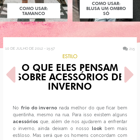
COMO USAR:
COMO USAR:
BLUSA UM OMBRO
TAMANCO
SÓ
10 DE JULHO DE 2012 - 15:57
215
ESTILO
O QUE ELES PENSAM
SOBRE ACESSÓRIOS DE
INVERNO
POST ANTERIOR
PRÓXIMO POST
No
frio do inverno
nada melhor do que ficar bem
PARA EVITAR A QUEDA DE
BATALHA: PINK
quentinha, mesmo na rua. Para isso existem alguns
CABELO
acessórios
que, além de nos ajudarem a enfrentar
o inverno, ainda deixam o nosso
look
bem mais
estiloso. Mas será que os homens concordam com