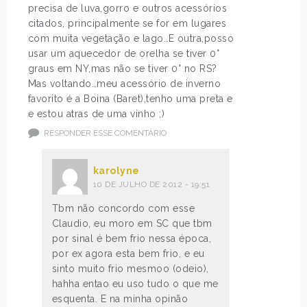
precisa de luva,gorro e outros acessórios
citados, principalmente se for em lugares
com muita vegetação e lago..E outra,posso
usar um aquecedor de orelha se tiver 0°
graus em NY,mas não se tiver 0° no RS?
Mas voltando…meu acessório de inverno
favorito é a Boina (Baret),tenho uma preta e
e estou atras de uma vinho ;)
RESPONDER ESSE COMENTÁRIO
karolyne
10 DE JULHO DE 2012 - 19:51
Tbm não concordo com esse
Claudio, eu moro em SC que tbm
por sinal é bem frio nessa época,
por ex agora esta bem frio, e eu
sinto muito frio mesmoo (odeio),
hahha entao eu uso tudo o que me
esquenta. E na minha opinão