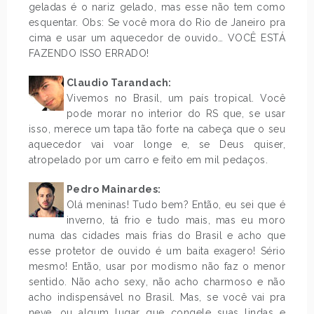
geladas é o nariz gelado, mas esse não tem como
esquentar. Obs: Se você mora do Rio de Janeiro pra
cima e usar um aquecedor de ouvido… VOCÊ ESTÁ
FAZENDO ISSO ERRADO!
Claudio Tarandach:
Vivemos no Brasil, um país tropical. Você
pode morar no interior do RS que, se usar
isso, merece um tapa tão forte na cabeça que o seu
aquecedor vai voar longe e, se Deus quiser,
atropelado por um carro e feito em mil pedaços.
Pedro Mainardes:
Olá meninas! Tudo bem? Então, eu sei que é
inverno, tá frio e tudo mais, mas eu moro
numa das cidades mais frias do Brasil e acho que
esse protetor de ouvido é um baita exagero! Sério
mesmo! Então, usar por modismo não faz o menor
sentido. Não acho sexy, não acho charmoso e não
acho indispensável no Brasil. Mas, se você vai pra
neve, ou algum lugar que congele suas lindas e