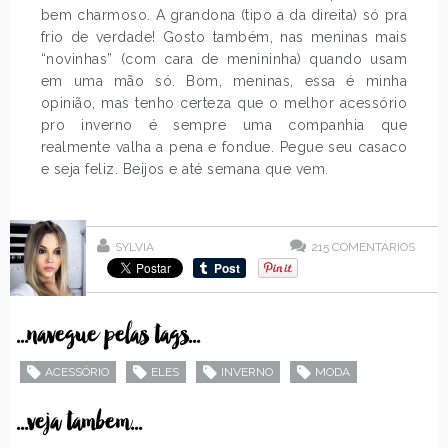
bem charmoso. A grandona (tipo a da direita) só pra
frio de verdade! Gosto também, nas meninas mais
“novinhas” (com cara de menininha) quando usam
em uma mão só. Bom, meninas, essa é minha
opinião, mas tenho certeza que o melhor acessório
pro inverno é sempre uma companhia que
realmente valha a pena e fondue. Pegue seu casaco
e seja feliz. Beijos e até semana que vem.
SYLVIA
215
COMENTÁRIOS
...navegue pelas tags...
ACESSÓRIO
ELES
INVERNO
MODA
...veja tambem...