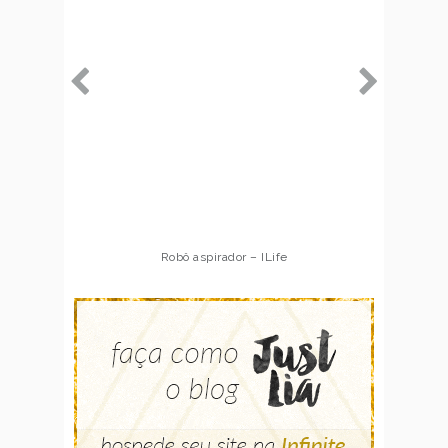
Robô aspirador – ILife