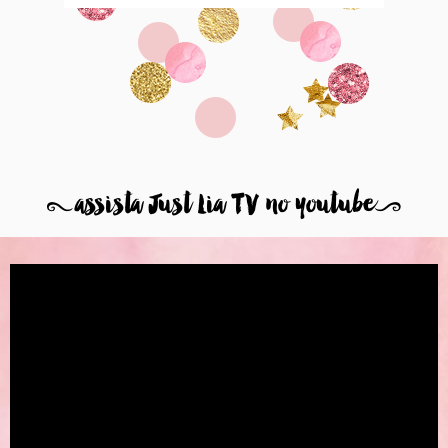
8
assista Just Lia TV no youtube
9