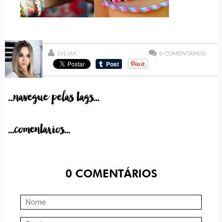
SYLVIA
0
COMENTÁRIOS
...navegue pelas tags...
...comentarios...
0
COMENTÁRIOS