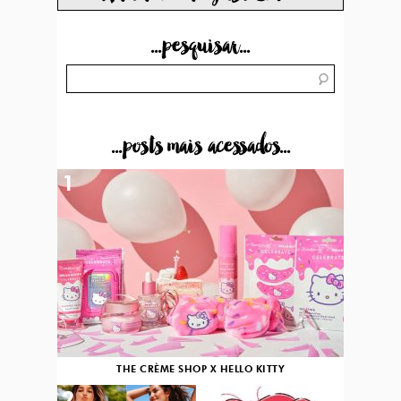
...pesquisar...
...posts mais acessados...
1
THE CRÈME SHOP X HELLO KITTY