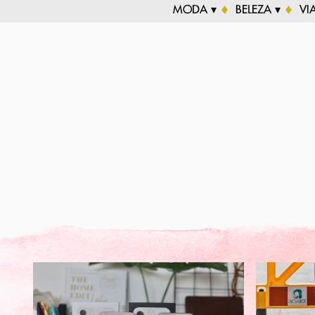
MODA ▾
BELEZA ▾
VI