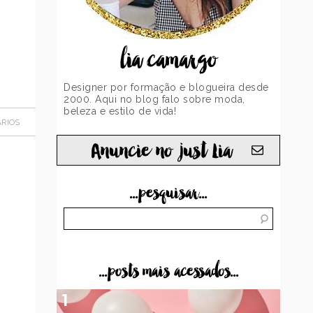
lia camargo
Designer por formação e blogueira desde
2000. Aqui no blog falo sobre moda,
beleza e estilo de vida!
RIOS
Anuncie no just Lia
...pesquisar...
...posts mais acessados...
1