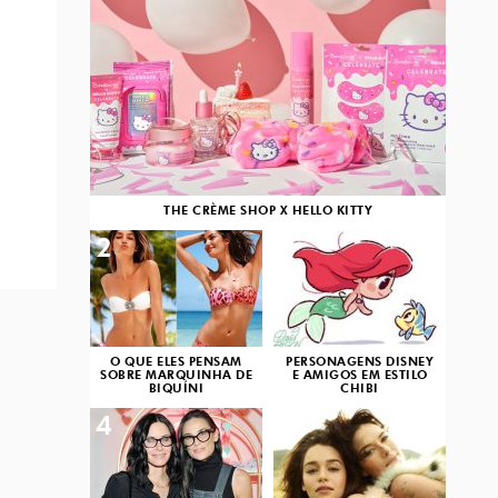
THE CRÈME SHOP X HELLO KITTY
2
3
O QUE ELES PENSAM
PERSONAGENS DISNEY
SOBRE MARQUINHA DE
E AMIGOS EM ESTILO
BIQUÍNI
CHIBI
4
5