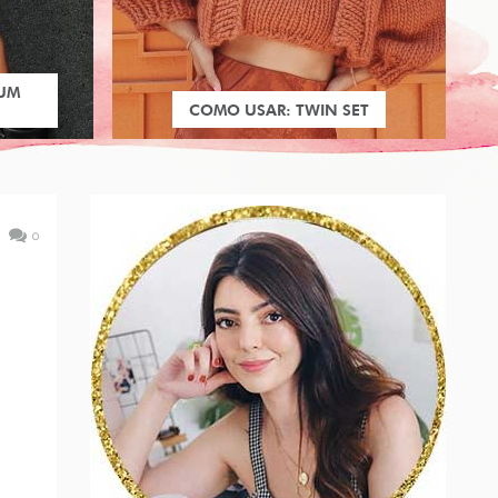
 UM
COMO USAR: TWIN SET
0