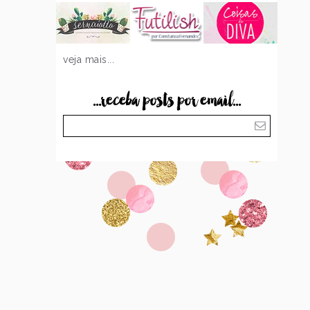
veja mais...
...receba posts por email...