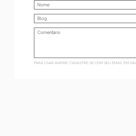
PARA USAR AVATAR, CADASTRE-SE COM SEU EMAIL EM
GR