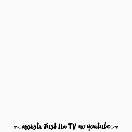
8
assista Just Lia TV no youtube
9