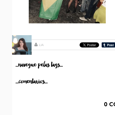
LIA
...navegue pelas tags...
...comentarios...
0
C