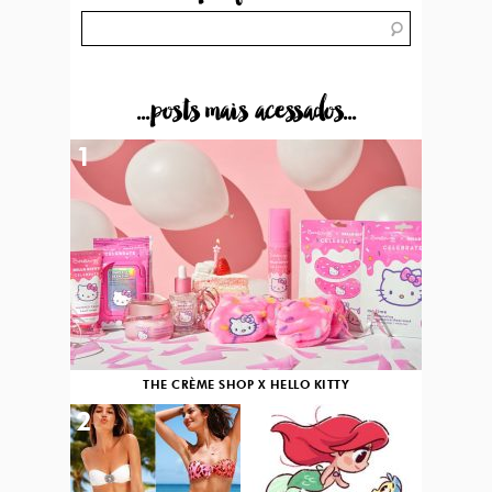
...posts mais acessados...
1
THE CRÈME SHOP X HELLO KITTY
2
3