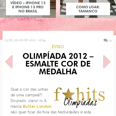
VÍDEO – IPHONE 13
E IPHONE 13 PRO
COMO USAR:
NO BRASIL
TAMANCO
23 DE JULHO DE 2012 - 16:54
14
ESTILO
OLIMPÍADA 2012 –
ESMALTE COR DE
MEDALHA
POST ANTERIOR
PRÓXIMO POST
Qual a cor das unhas
BATALHA: SELENA GOMEZ
LOOK DO DIA: CALÇA
de uma campeã?!
BURGUNDY
Dourado, claro! rs A
marca
Butter London
não quer ficar de fora das festividades e está