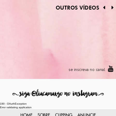
OUTROS VÍDEOS
se inscreva no canal
8
siga @liacamargo no instagram
9
190 - OAuthException
Error validating application
HOME
SOBRE
CLIPPING
ANUNCIE