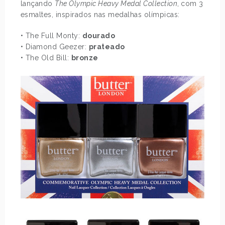
lançando
The Olympic Heavy Medal Collection
,
com 3
esmaltes, inspirados nas medalhas olímpicas:
• The Full Monty:
dourado
• Diamond Geezer:
prateado
• The Old Bill:
bronze