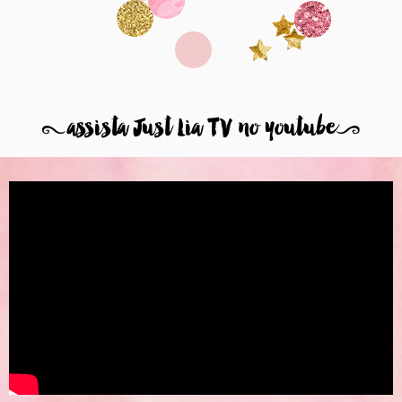
8
assista Just Lia TV no youtube
9