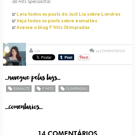
da Hits Specialittá)
.
Leia todos os posts do Just Lia sobre Londres
Veja todos os posts sobre esmaltes
Acesse o blog F*Hits Olimpíadas
LIA
14
COMENTÁRIOS
...navegue pelas tags...
ESMALTE
F*HITS
OLIMPÍADAS
...comentarios...
14
COMENTÁRIOS