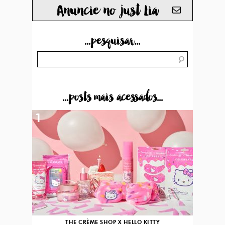
Anuncie no just Lia
...pesquisar...
...posts mais acessados...
1
THE CRÈME SHOP X HELLO KITTY