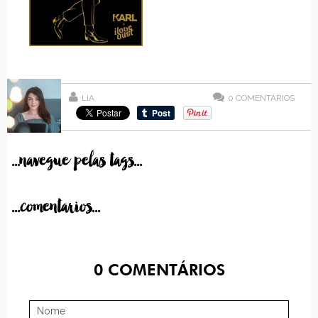
LIA
0
COMENTÁRIOS
...navegue pelas tags...
...comentarios...
0
COMENTÁRIOS