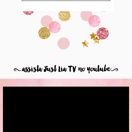
8
assista Just Lia TV no youtube
9