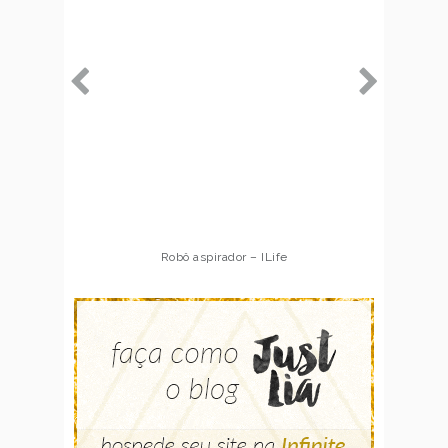
Robô aspirador – ILife