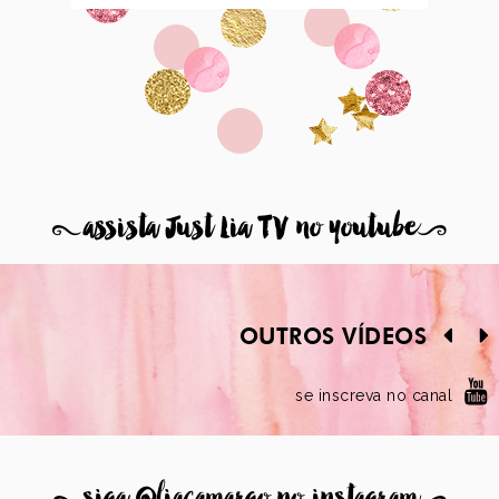
8
assista Just Lia TV no youtube
9
OUTROS VÍDEOS
se inscreva no canal
8
siga @liacamargo no instagram
9