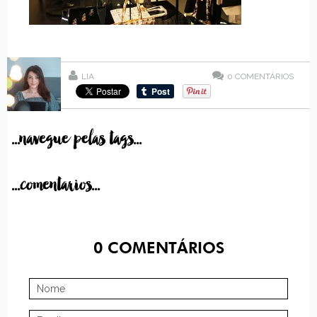
LIA
0
COMENTÁRIOS
...navegue pelas tags...
...comentarios...
0
COMENTÁRIOS