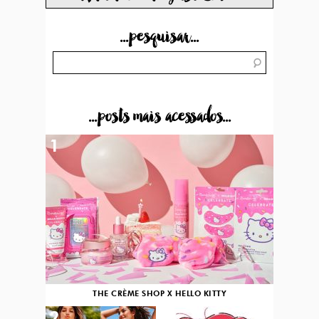
...pesquisar...
...posts mais acessados...
1
THE CRÈME SHOP X HELLO KITTY