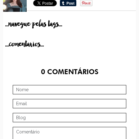
...navegue pelas tags...
...comentarios...
0
COMENTÁRIOS