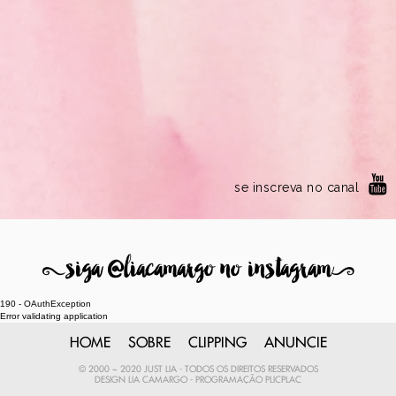
se inscreva no canal
8
siga @liacamargo no instagram
9
190 - OAuthException
Error validating application
HOME
SOBRE
CLIPPING
ANUNCIE
© 2000 ~ 2020 JUST LIA - TODOS OS DIREITOS RESERVADOS
DESIGN
LIA CAMARGO
- PROGRAMAÇÃO
PLICPLAC