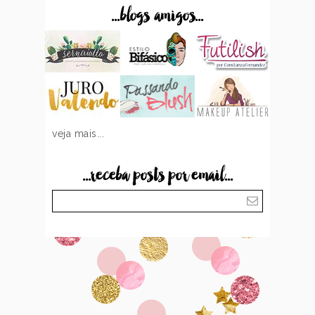
...blogs amigos...
veja mais...
...receba posts por email...