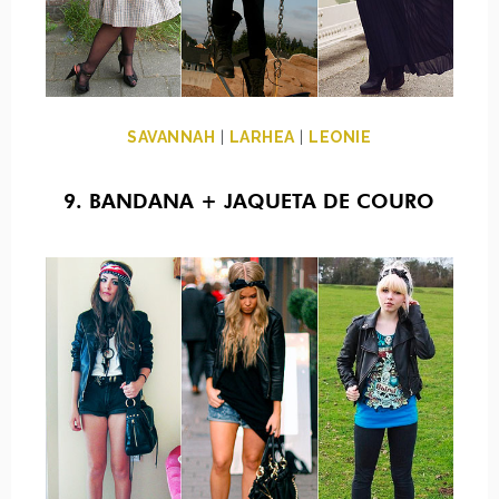
SAVANNAH
|
LARHEA
|
LEONIE
9. BANDANA + JAQUETA DE COURO