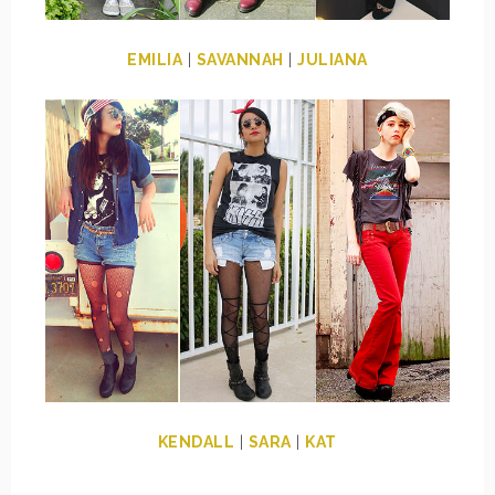
EMILIA
|
SAVANNAH
|
JULIANA
KENDALL
|
SARA
|
KAT