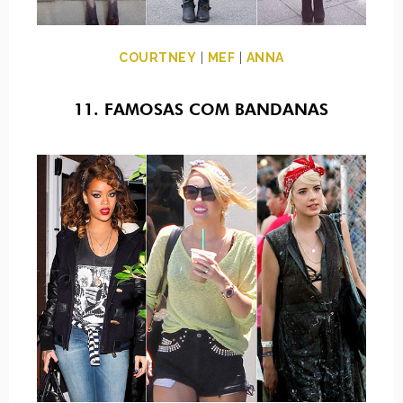
COURTNEY
|
MEF
|
ANNA
11. FAMOSAS COM BANDANAS