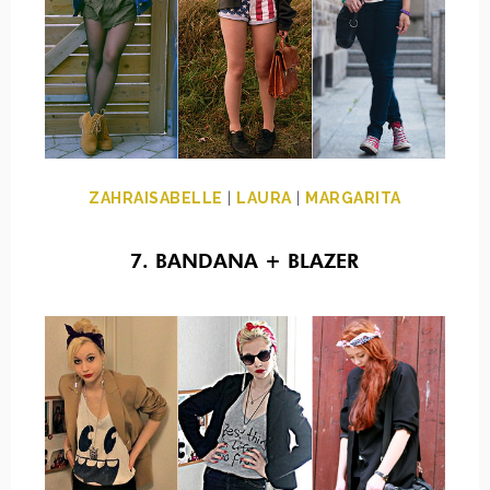
ZAHRAISABELLE
|
LAURA
|
MARGARITA
7. BANDANA + BLAZER