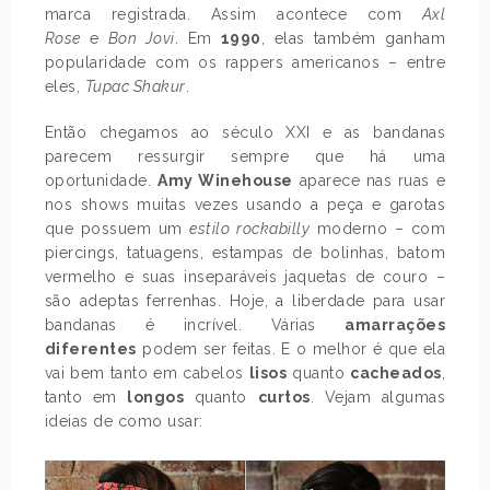
marca registrada. Assim acontece com
Axl
Rose
e
Bon Jovi
. Em
1990
, elas também ganham
popularidade com os rappers americanos – entre
eles,
Tupac Shakur
.
Então chegamos ao século XXI e as bandanas
parecem ressurgir sempre que há uma
oportunidade.
Amy Winehouse
aparece nas ruas e
nos shows muitas vezes usando a peça e garotas
que possuem um
estilo rockabilly
moderno – com
piercings, tatuagens, estampas de bolinhas, batom
vermelho e suas inseparáveis jaquetas de couro –
são adeptas ferrenhas. Hoje, a liberdade para usar
bandanas é incrível. Várias
amarrações
diferentes
podem ser feitas. E o melhor é que ela
vai bem tanto em cabelos
lisos
quanto
cacheados
,
tanto em
longos
quanto
curtos
. Vejam algumas
ideias de como usar: