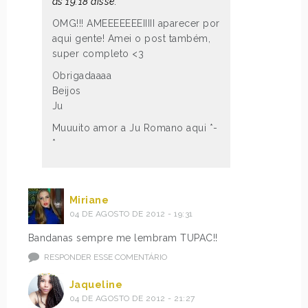
às 19:18 disse:
OMG!!! AMEEEEEEEIIIII aparecer por
aqui gente! Amei o post também,
super completo <3
Obrigadaaaa
Beijos
Ju
Muuuito amor a Ju Romano aqui *-
*
Miriane
04 DE AGOSTO DE 2012 - 19:31
Bandanas sempre me lembram TUPAC!!
RESPONDER ESSE COMENTÁRIO
Jaqueline
04 DE AGOSTO DE 2012 - 21:27