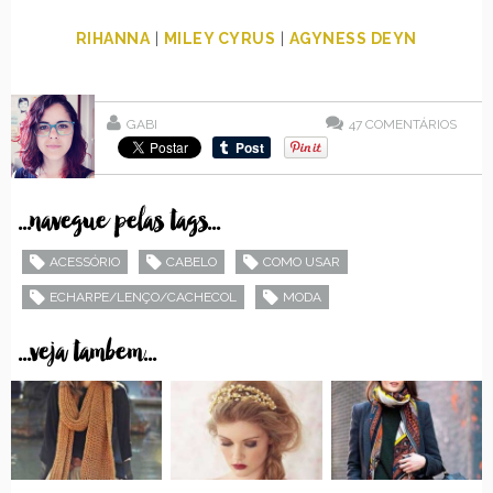
RIHANNA
|
MILEY CYRUS
|
AGYNESS DEYN
GABI
47
COMENTÁRIOS
...navegue pelas tags...
ACESSÓRIO
CABELO
COMO USAR
ECHARPE/LENÇO/CACHECOL
MODA
...veja tambem...