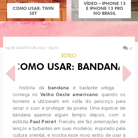
VÍDEO – IPHONE 13
COMO USAR: TWIN
E IPHONE 13 PRO
SET
NO BRASIL
04 DE AGOSTO DE 2012 - 09:00
47
ESTILO
COMO USAR: BANDANA
A história da
bandana
é bastante antiga. Ela
começa no
Velho Oeste americano
, quando os
homens a utilizavam em volta do pescoço para
POST ANTERIOR
PRÓXIMO POST
secar o suor e proteger da poeira. Uma espécie de
ESTILO: NATHALIA DILL
LONDRES: COMPRAS, LOOK
bandana aparece algum tempo depois, com o
DO DIA: MOCHILA DE
COURO
estilista
Paul Poiret
. Francês, ele faz
amarrações
de
lenços e turbantes em suas modelos, inspirado pela
cultura oriental, e mostra esse novo estilo de usar à