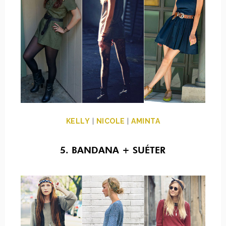
KELLY
|
NICOLE
|
AMINTA
5. BANDANA + SUÉTER