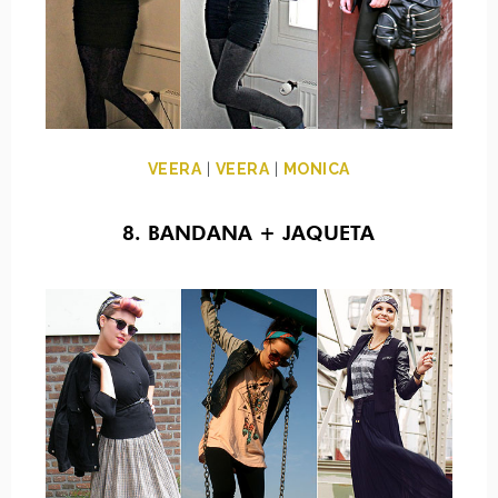
VEERA
|
VEERA
|
MONICA
8. BANDANA + JAQUETA