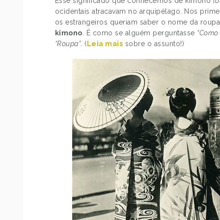
Esse significado que conhecemos de kimono
(
ocidentais atracavam no arquipélago. Nos prime
os estrangeiros queriam saber o nome da roupa
kimono
. É como se alguém perguntasse
“Como 
“Roupa”
. (
Leia mais
sobre o assunto!)