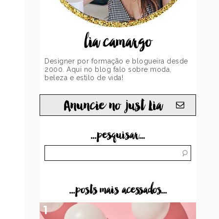
lia camargo
Designer por formação e blogueira desde
2000. Aqui no blog falo sobre moda,
beleza e estilo de vida!
Anuncie no just Lia
...pesquisar...
...posts mais acessados...
1