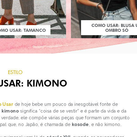
COMO USAR: BLUSA
OMO USAR: TAMANCO
OMBRO SÓ
ESTILO
SAR: KIMONO
 Usar
de hoje bebe um pouco da inesgotável fonte de
a
kimono
significa “coisa de se vestir” e é parte da vida e da
Na verdade, ele compõe várias peças que formam um conjunto
PRÓXIMO POST
ipal que, no Japão, é chamada de
kosode
, e não kimono.
LOOK DO DIA: JAQUE
NEON