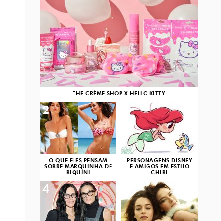
THE CRÈME SHOP X HELLO KITTY
2
3
O QUE ELES PENSAM
PERSONAGENS DISNEY
SOBRE MARQUINHA DE
E AMIGOS EM ESTILO
BIQUÍNI
CHIBI
4
5