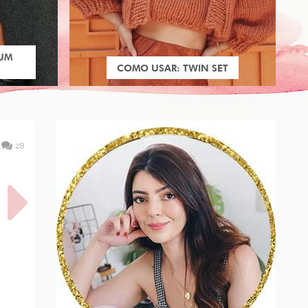
 UM
COMO USAR: TWIN SET
28
TA