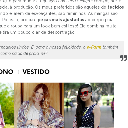
opção para mudar a equação
camiseta + calça + cardigã
, né? É
cial à produção. Os meus preferidos são aqueles de
tecidos
lindo e, além de esvoaçantes, são femininos! As mangas são
. Por isso, procure
peças mais ajustadas
ao corpo para
ue a roupa para um look bem estiloso! Ele combina muito
ue tira um pouco o ar de descontração.
 modelos lindos. E, para a nossa felicidade, o
e-Farm
também
 como saída de praia, né?
MONO + VESTIDO