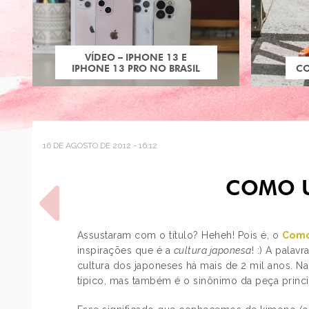
VÍDEO – IPHONE 13 E
IPHONE 13 PRO NO BRASIL
C
16 DE AGOSTO DE 2012 - 16:12
COMO U
Assustaram com o título? Heheh! Pois é, o
Como
inspirações que é a
cultura japonesa
! :) A palavr
cultura dos japoneses há mais de 2 mil anos. 
POST ANTERIOR
típico, mas também é o sinônimo da peça princ
LACINHOS DE CABELO DA
AMERICAN APPAREL