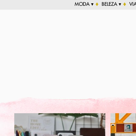
MODA ▾
BELEZA ▾
VI