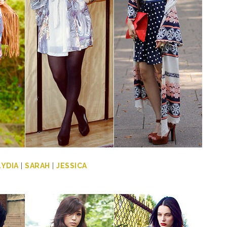
LYDIA
|
SARAH
|
JESSICA