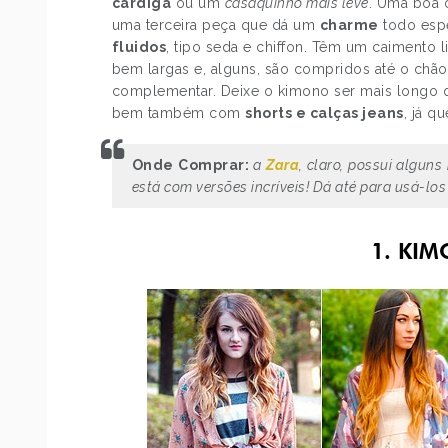
cardigã
ou um
casaquinho mais leve
. Uma boa 
uma terceira peça que dá um
charme
todo espe
fluidos
, tipo seda e chiffon. Têm um caimento 
bem largas e, alguns, são compridos até o chão
complementar. Deixe o kimono ser mais longo q
bem também com
shorts e calças jeans
, já q
Onde Comprar:
a
Zara
, claro, possui alguns
está com versões incríveis! Dá até para usá-los
1. KI