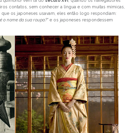
ou quimono)
vem lá do
século XVI
, quando os navegadores
iros contatos, sem conhecer a língua e com muitas mímicas,
 que os japoneses usavam, eles então logo respondiam:
é o nome da sua roupa?”
e os japoneses respondessem