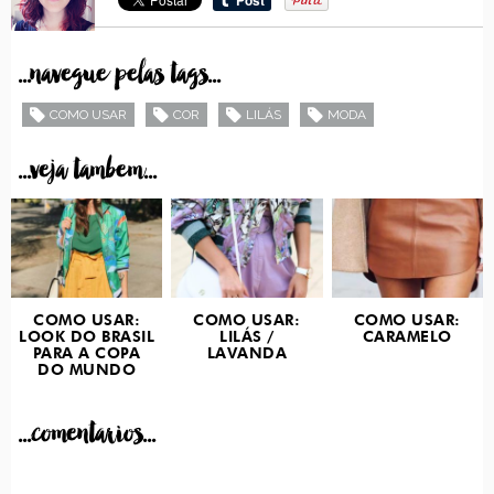
...navegue pelas tags...
COMO USAR
COR
LILÁS
MODA
...veja tambem...
COMO USAR:
COMO USAR:
COMO USAR:
LOOK DO BRASIL
LILÁS /
CARAMELO
PARA A COPA
LAVANDA
DO MUNDO
...comentarios...