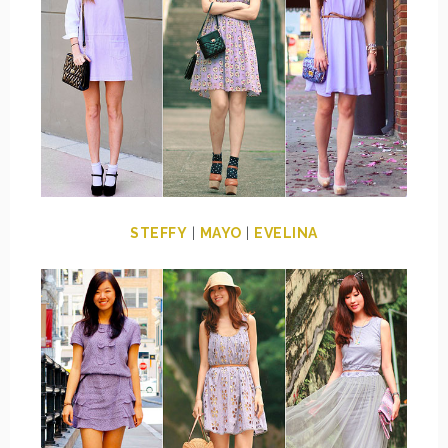
STEFFY
|
MAYO
|
EVELINA