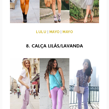
LULU
|
MAYO
|
MAYO
8. CALÇA LILÁS/LAVANDA