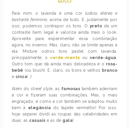
GUCCI
Para mim, o lavanda é uma cor
lúdica, etérea e
bastante feminina
, acima de tudo. E, justamente por
isso, podemos contrapor os tons. O
preto
dá um
contraste bem legal e valoriza ainda mais o look.
Aproveite para experimentar essa combinação
agora, no inverno. Mas, claro, não se limite apenas a
ela. Misture outros tons pastel com lavanda,
principalmente, o
verde-menta
ou
verde-água
.
Outro tom que dá ainda mais delicadeza é o
rosa-
bebê
(ou blush). E, claro, os bons e velhos
branco
e
cinza
! ;)
Além do
street style
, as
famosas
também aderiram
à cor e fizeram suas combinações. Mas, o mais
engraçado, é como a cor também se adaptou muito
bem à
elegância
do tapete vermelho! Por isso,
hoje separei dividi as roupas das celebridades em
duas: as
casuais
e as de
gala
!