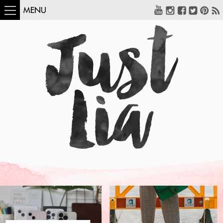
MENU
COMO USAR:
BLUSA UM OMBRO
SÓ