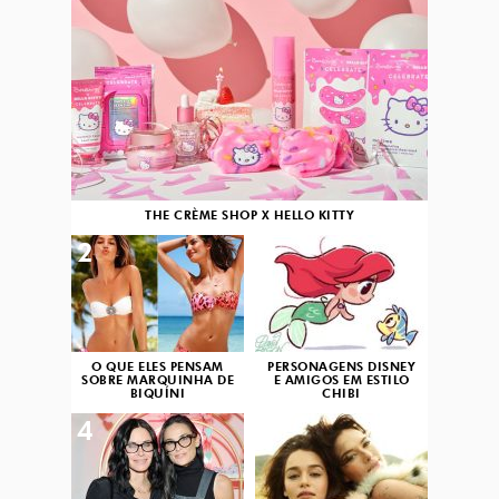
THE CRÈME SHOP X HELLO KITTY
2
3
O QUE ELES PENSAM
PERSONAGENS DISNEY
SOBRE MARQUINHA DE
E AMIGOS EM ESTILO
BIQUÍNI
CHIBI
4
5