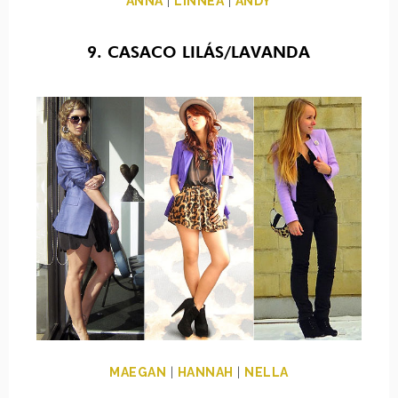
ANNA
|
LINNEA
|
ANDY
9. CASACO LILÁS/LAVANDA
MAEGAN
|
HANNAH
|
NELLA