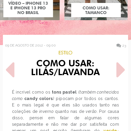
COMO USAR:
TAMANCO
09 DE AGOSTO DE 2012 - 09:00
23
ESTILO
COMO USAR:
LILÁS/LAVANDA
É incrível como os
tons pastel
(também conhecidos
como
candy colors
)
pipocam por todos os cantos.
POST ANTERIOR
PRÓXIMO POST
E o mais legal é que eles são usados tanto nas
O QUE ELES PENSAM
LONDRES - ROCK OF AGES,
SOBRE CORES DE LINGERIE
BRIGHTON - PRAIA,…
coleções de
inverno
quanto nas de
verão
. Por causa
disso, pensei em falar de algumas cores
separadamente e não me dar por satisfeita com
apenas um post escrito (lembram do
verde-