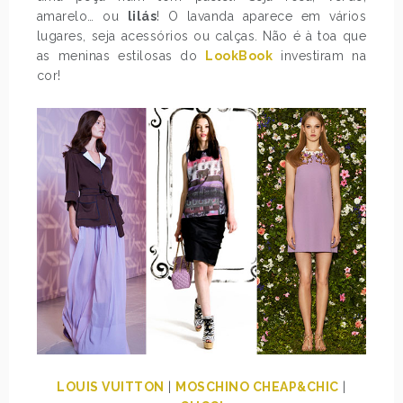
amarelo… ou
lilás
! O lavanda aparece em vários
lugares, seja acessórios ou calças. Não é à toa que
as meninas estilosas do
LookBook
investiram na
cor!
LOUIS VUITTON
|
MOSCHINO CHEAP&CHIC
|