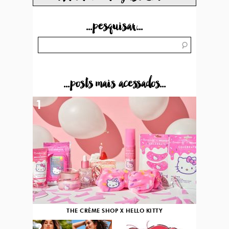
...pesquisar...
...posts mais acessados...
1
THE CRÈME SHOP X HELLO KITTY