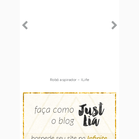
Robô aspirador – ILife