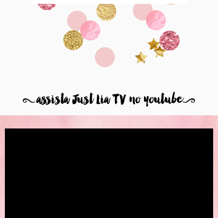
8
assista Just Lia TV no youtube
9