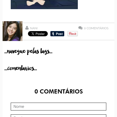
NANI
0
COMENTÁRIOS
...navegue pelas tags...
...comentarios...
0
COMENTÁRIOS