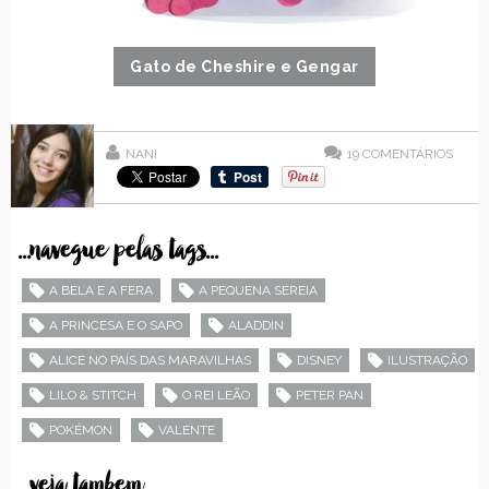
Gato de Cheshire e Gengar
NANI
19
COMENTÁRIOS
...navegue pelas tags...
A BELA E A FERA
A PEQUENA SEREIA
A PRINCESA E O SAPO
ALADDIN
ALICE NO PAÍS DAS MARAVILHAS
DISNEY
ILUSTRAÇÃO
LILO & STITCH
O REI LEÃO
PETER PAN
POKÉMON
VALENTE
...veja tambem...