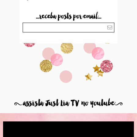
...receba posts por email...
8
assista Just Lia TV no youtube
9