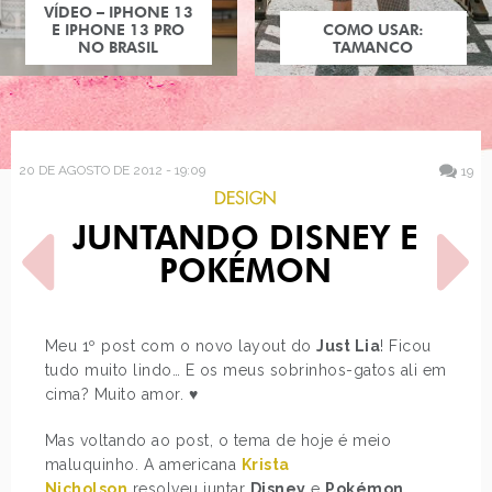
COMO USAR:
COMO USAR:
BLUSA UM OMBRO
TAMANCO
SÓ
20 DE AGOSTO DE 2012 - 19:09
19
DESIGN
JUNTANDO DISNEY E
POKÉMON
Meu 1º post com o novo layout do
Just Lia
! Ficou
tudo muito lindo… E os meus sobrinhos-gatos ali em
POST ANTERIOR
PRÓXIMO POST
cima? Muito amor. ♥
MINNIE MOUSE FASHION
LOOK DO DIA: AZUL E
WEEK
ONÇA (E UM…
Mas voltando ao post, o tema de hoje é meio
maluquinho. A americana
Krista
Nicholson
resolveu juntar
Disney
e
Pokémon