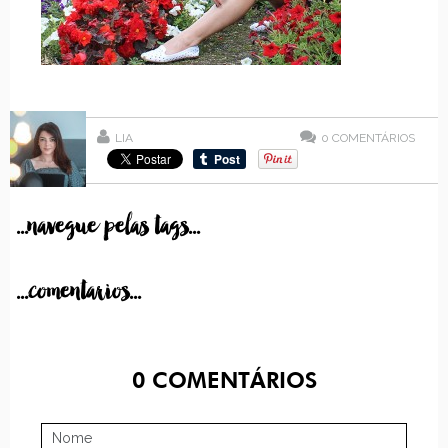
LIA
0
COMENTÁRIOS
...navegue pelas tags...
...comentarios...
0
COMENTÁRIOS