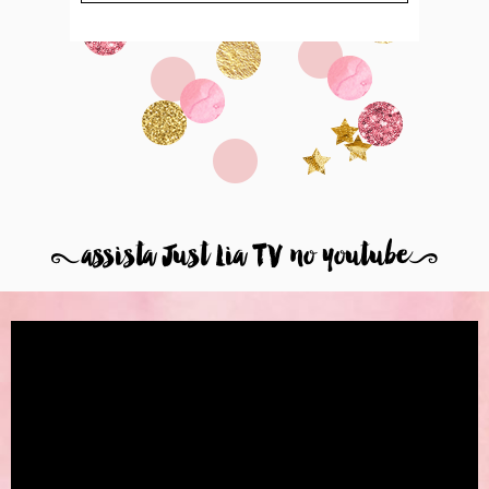
8
assista Just Lia TV no youtube
9