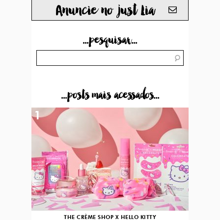
Anuncie no just Lia
...pesquisar...
...posts mais acessados...
1
THE CRÈME SHOP X HELLO KITTY