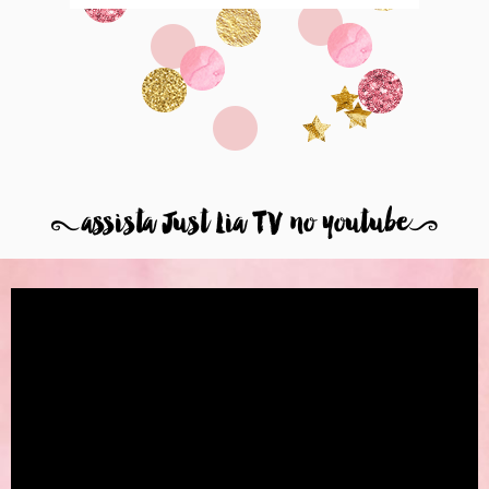
8
assista Just Lia TV no youtube
9