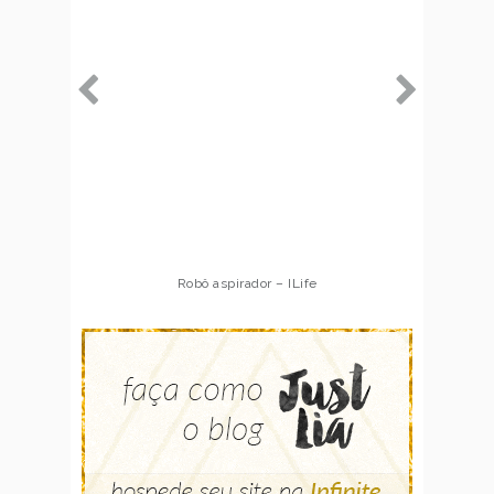
Robô aspirador – ILife