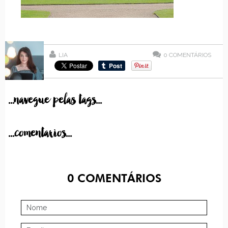
LIA
0
COMENTÁRIOS
...navegue pelas tags...
...comentarios...
0
COMENTÁRIOS