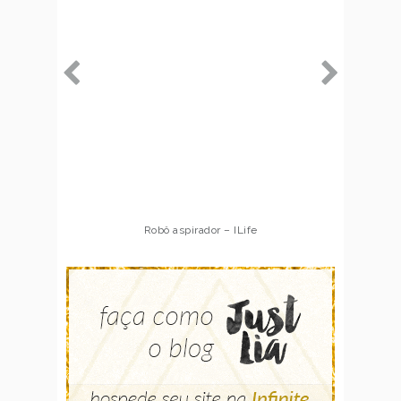
Robô aspirador – ILife