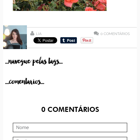
LIA
0
COMENTÁRIOS
...navegue pelas tags...
...comentarios...
0
COMENTÁRIOS