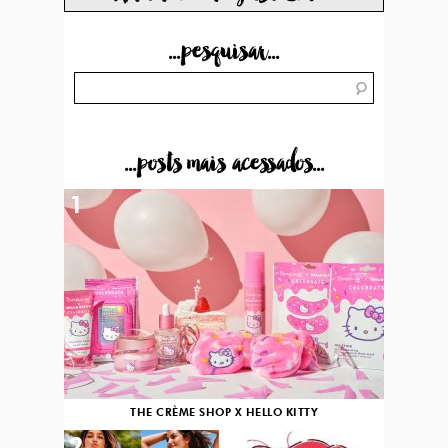
...pesquisar...
...posts mais acessados...
1
THE CRÈME SHOP X HELLO KITTY