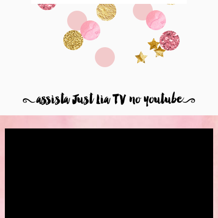
8
assista Just Lia TV no youtube
9