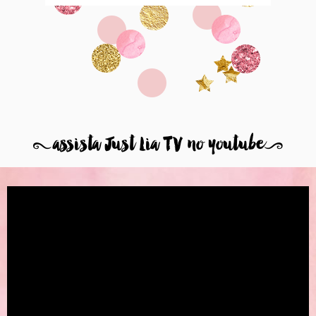
8
assista Just Lia TV no youtube
9