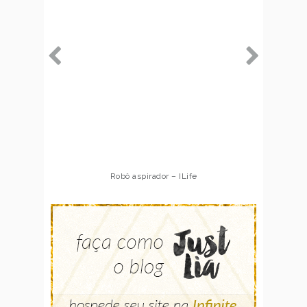
Robô aspirador – ILife