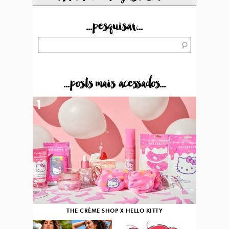
...pesquisar...
...posts mais acessados...
1
THE CRÈME SHOP X HELLO KITTY