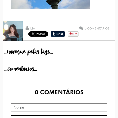
LIA
0
COMENTÁRIOS
...navegue pelas tags...
...comentarios...
0
COMENTÁRIOS