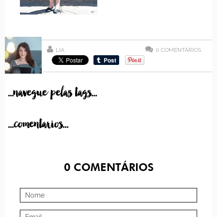
LIA
0
COMENTÁRIOS
...navegue pelas tags...
...comentarios...
0
COMENTÁRIOS