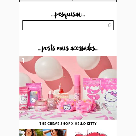
...pesquisar...
...posts mais acessados...
1
THE CRÈME SHOP X HELLO KITTY
2
3