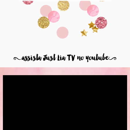
8
assista Just Lia TV no youtube
9