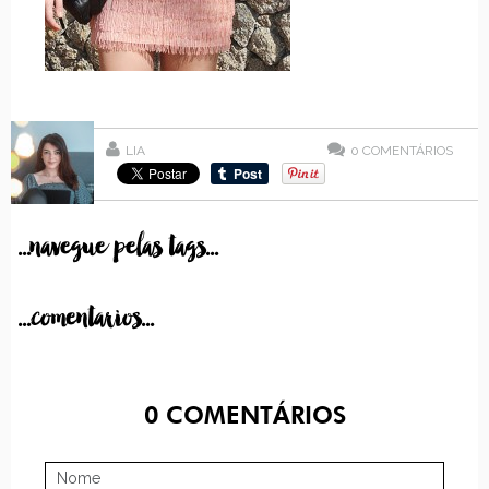
LIA
0
COMENTÁRIOS
...navegue pelas tags...
...comentarios...
0
COMENTÁRIOS