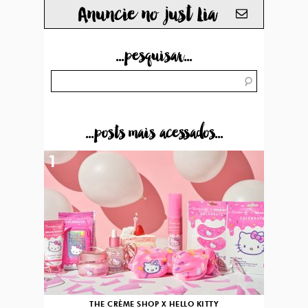
Anuncie no just Lia
...pesquisar...
...posts mais acessados...
1
THE CRÈME SHOP X HELLO KITTY