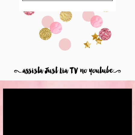
8
assista Just Lia TV no youtube
9