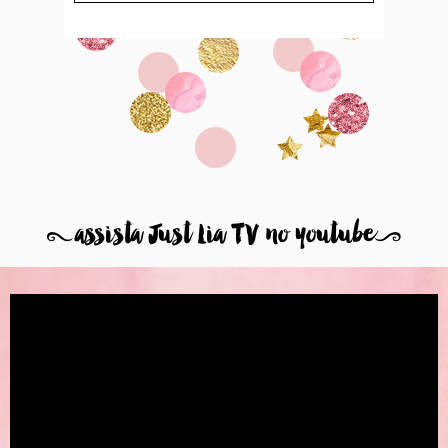
8
assista Just Lia TV no youtube
9