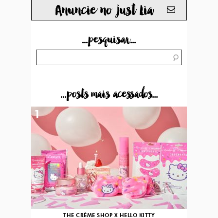
Anuncie no just Lia
...pesquisar...
...posts mais acessados...
1
THE CRÈME SHOP X HELLO KITTY