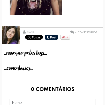
NANI
0
COMENTÁRIOS
...navegue pelas tags...
...comentarios...
0
COMENTÁRIOS