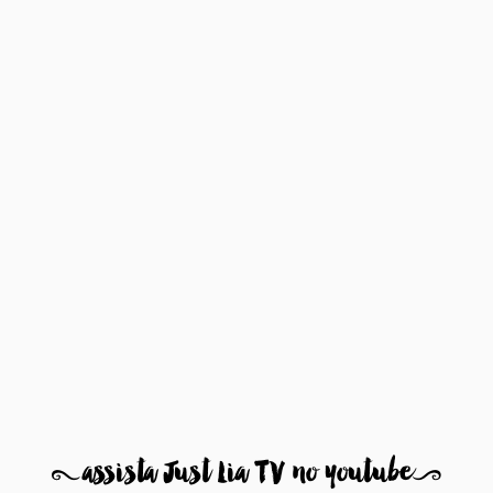
8
assista Just Lia TV no youtube
9