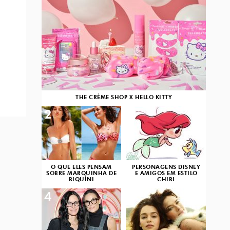
THE CRÈME SHOP X HELLO KITTY
2
3
O QUE ELES PENSAM
PERSONAGENS DISNEY
SOBRE MARQUINHA DE
E AMIGOS EM ESTILO
BIQUÍNI
CHIBI
4
5