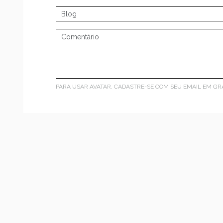
PARA USAR AVATAR, CADASTRE-SE COM SEU EMAIL EM
GR