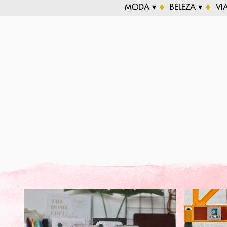
MODA ▾
BELEZA ▾
VI