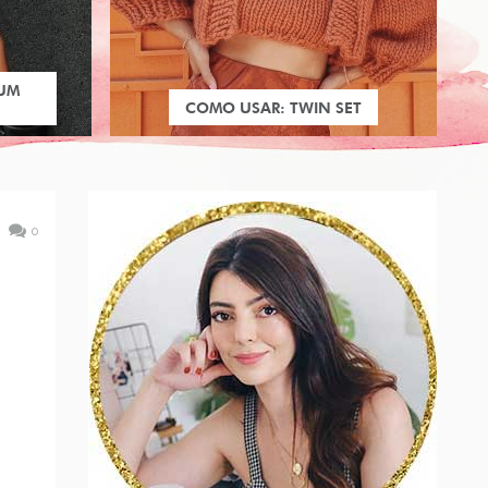
 UM
COMO USAR: TWIN SET
0