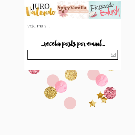
veja mais...
...receba posts por email...