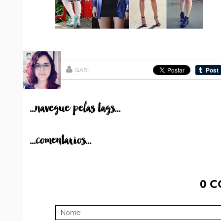
GABI
...navegue pelas tags...
...comentarios...
0
C